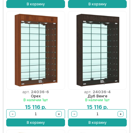
В корзину
В корзину
арт.
24036-6
арт.
24036-4
Орех
Дуб Венге
В наличии 1шт
В наличии 1шт
15 116
р.
15 116
р.
−
+
−
+
В корзину
В корзину