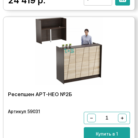
24 419
р.
Ресепшен АРТ-НЕО №2Б
Артикул 59031
−
+
Купить в 1