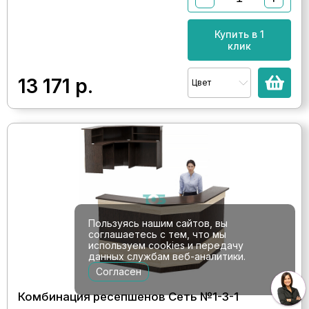
Купить в 1
клик
13 171
р.
Цвет
Пользуясь нашим сайтов, вы
соглашаетесь с тем, что мы
используем cookies и передачу
данных службам веб-аналитики.
Согласен
Комбинация ресепшенов Сеть №1-3-1