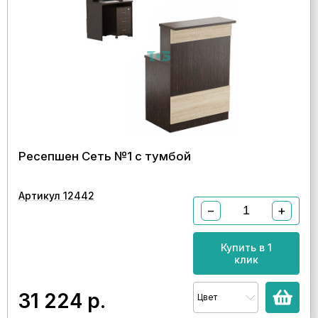
Ресепшен Сеть №1 с тумбой
Артикул 12442
−
+
Купить в 1
клик
31 224
р.
Цвет