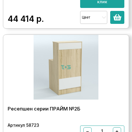
клик
44 414
р.
Цвет
Ресепшен серии ПРАЙМ №2Б
Артикул 58723
−
+