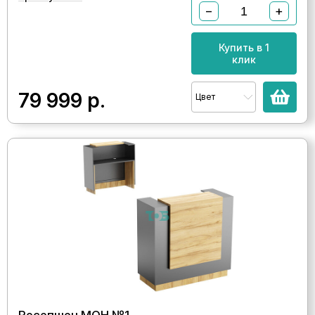
−
+
Купить в 1
клик
79 999
р.
Цвет