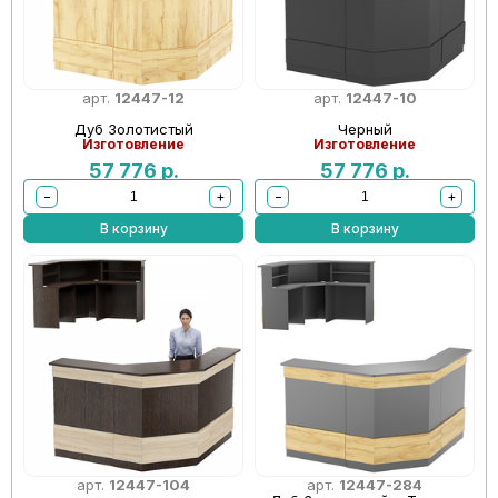
арт.
12447-12
арт.
12447-10
Дуб Золотистый
Черный
Изготовление
Изготовление
57 776
р.
57 776
р.
−
+
−
+
В корзину
В корзину
арт.
12447-104
арт.
12447-284