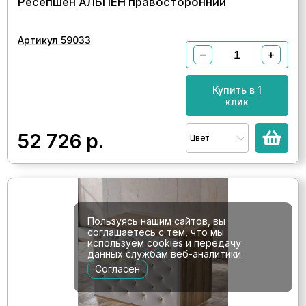
Ресепшен АЛЬПЕН правосторонний
Артикул 59033
−
+
Купить в 1
клик
52 726
р.
Цвет
Пользуясь нашим сайтов, вы
соглашаетесь с тем, что мы
используем cookies и передачу
данных службам веб-аналитики.
Согласен