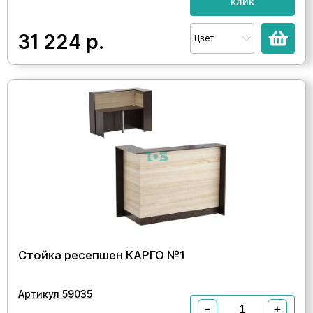
клик
31 224
р.
Цвет
Стойка ресепшен КАРГО №1
Артикул 59035
−
+