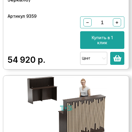
Артикул 9359
−
+
Купить в 1
клик
54 920
р.
Цвет