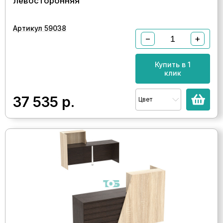
левосторонняя
Артикул 59038
−
+
Купить в 1
клик
37 535
р.
Цвет