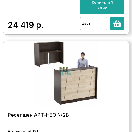
Купить в 1
клик
24 419
р.
Цвет
Ресепшен АРТ-НЕО №2Б
Артикул 59031