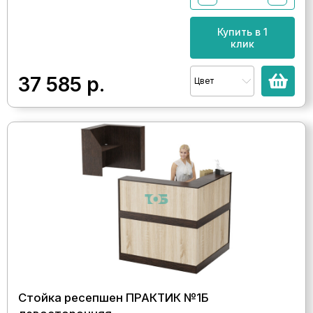
Купить в 1
клик
37 585
р.
Цвет
Стойка ресепшен ПРАКТИК №1Б