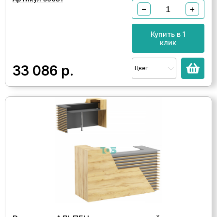
−
+
Купить в 1
клик
33 086
р.
Цвет