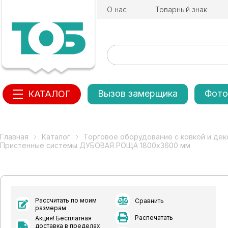
О нас
Товарный знак
Вызов замерщика
Фото
КАТАЛОГ
Главная
Каталог
Торговое оборудование с ковкой и де
Пристенные системы ДУБОВАЯ РОЩА 1800х3600 мм
Рассчитать по моим
Сравнить
размерам
Распечатать
Акция! Бесплатная
доставка в пределах