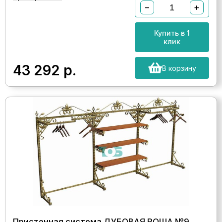
−
+
Купить в 1
клик
43 292
р.
В корзину
Пристенная система ДУБОВАЯ РОЩА №9