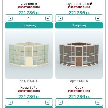
Дуб Венге
Дуб Золотистый
Изготовление
Изготовление
221 786
р.
221 786
р.
−
+
−
+
В корзину
В корзину
арт.
1143-11
арт.
1143-6
Крем Вайс
Орех
Изготовление
Изготовление
221 786
р.
221 786
р.
−
+
−
+