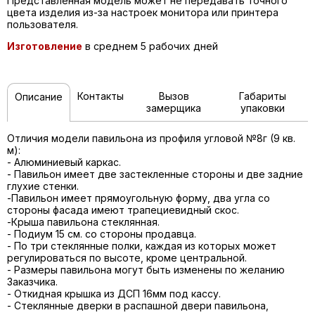
Представленная модель может не передавать точного
цвета изделия из-за настроек монитора или принтера
пользователя.
Изготовление
в среднем 5 рабочих дней
Контакты
Вызов
Габариты
Описание
замерщика
упаковки
Отличия модели павильона из профиля угловой №8г (9 кв.
м):
- Алюминиевый каркас.
- Павильон имеет две застекленные стороны и две задние
глухие стенки.
-Павильон имеет прямоугольную форму, два угла со
стороны фасада имеют трапециевидный скос.
-Крыша павильона стеклянная.
- Подиум 15 см. со стороны продавца.
- По три стеклянные полки, каждая из которых может
регулироваться по высоте, кроме центральной.
- Размеры павильона могут быть изменены по желанию
Заказчика.
- Откидная крышка из ДСП 16мм под кассу.
- Стеклянные дверки в распашной двери павильона,