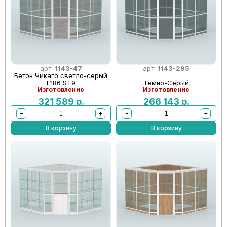
арт.
1143-47
арт.
1143-295
Бетон Чикаго светло-серый
F186 ST9
Темно-Серый
Изготовление
Изготовление
321 589
р.
266 143
р.
−
+
−
+
В корзину
В корзину