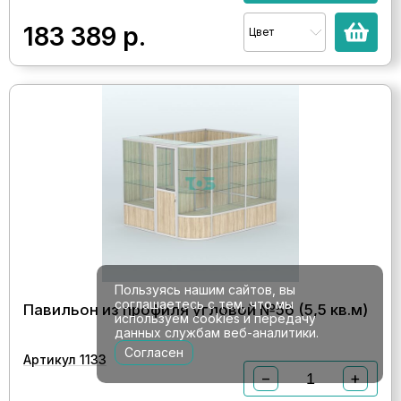
183 389
р.
Цвет
Пользуясь нашим сайтов, вы
соглашаетесь с тем, что мы
Павильон из профиля угловой №5б (5,5 кв.м)
используем cookies и передачу
данных службам веб-аналитики.
Согласен
Артикул 1133
−
+