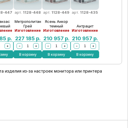
28-447
арт.
1128-448
арт.
1128-449
арт.
1128-435
анзас
Метрополитан
Ясень Анкор
невый
Грей
темный
Антрацит
вление
Изготовление
Изготовление
Изготовление
185
р.
227 185
р.
210 957
р.
210 957
р.
+
−
+
−
+
−
+
рзину
В корзину
В корзину
В корзину
а изделия из-за настроек монитора или принтера