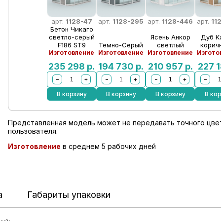
арт.
1128-47
арт.
1128-295
арт.
1128-446
арт.
11
Бетон Чикаго
светло-серый
Ясень Анкор
Дуб К
F186 ST9
Темно-Серый
светлый
корич
Изготовление
Изготовление
Изготовление
Изгото
235 298
р.
194 730
р.
210 957
р.
227 
−
+
−
+
−
+
−
В корзину
В корзину
В корзину
В ко
Представленная модель может не передавать точного цвет
пользователя.
Изготовление
в среднем 5 рабочих дней
а
Габариты упаковки