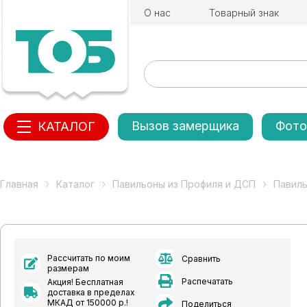
О нас
Товарный знак
Вызов замерщика
Фото
КАТАЛОГ
Главная
Каталог
Павильоны из Профиля и ДСП
Павиль
Рассчитать по моим
Сравнить
размерам
Распечатать
Акция! Бесплатная
доставка в пределах
МКАД от 150000 р.!
Поделиться