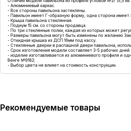
Отличия модели павильона из профиля угловой №2г (5,5 кв. 
- Алюминиевый каркас.
- Все стороны павильона застеклены.
- Павильон имеет Г-образную форму, одна сторона имеет 
- Крыша павильона стеклянная.
- Подиум 15 см. со стороны продавца.
- По три стеклянные полки, каждая из которых может регу
- Размеры павильона могут быть изменены по желанию Зак
- Откидная крышка из ДСП 16мм под кассу.
- Стеклянные дверки в распашной двери павильона, испол
- Срок изготовления модели составляет 3-5 рабочих дней
- изделие изготавливается из алюминиевого профиля и од
Венге №9182;
- Выбор цвета не влияет на стоимость конструкции.
Рекомендуемые товары