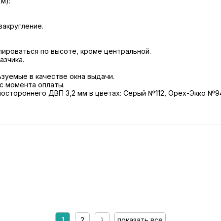
м):
закругление.
лироваться по высоте, кроме центральной.
азчика.
ьзуемые в качестве окна выдачи.
 с момента оплаты.
ностороннего ДВП 3,2 мм в цветах: Серый №112, Орех-Экко №9
1
2
показать все