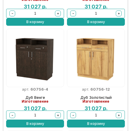
31 027
р.
31 027
р.
−
+
−
+
В корзину
В корзину
арт.
60756-4
арт.
60756-12
Дуб Венге
Дуб Золотистый
Изготовление
Изготовление
31 027
р.
31 027
р.
−
+
−
+
В корзину
В корзину