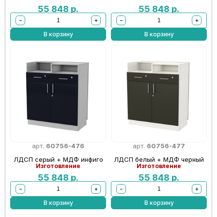
55 848
р.
55 848
р.
−
+
−
+
В корзину
В корзину
арт.
60756-476
арт.
60756-477
ЛДСП серый + МДФ инфиго
ЛДСП белый + МДФ черный
Изготовление
Изготовление
55 848
р.
55 848
р.
−
+
−
+
В корзину
В корзину