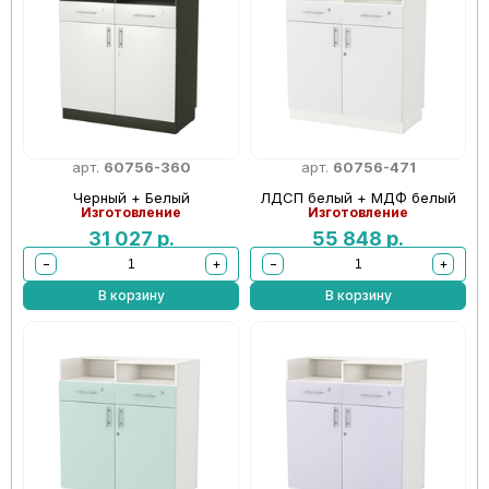
арт.
60756-360
арт.
60756-471
Черный + Белый
ЛДСП белый + МДФ белый
Изготовление
Изготовление
31 027
р.
55 848
р.
−
+
−
+
В корзину
В корзину