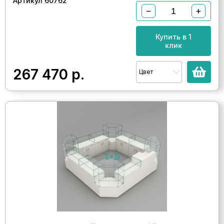
Артикул 60762
−
+
Купить в 1
клик
267 470
р.
Цвет