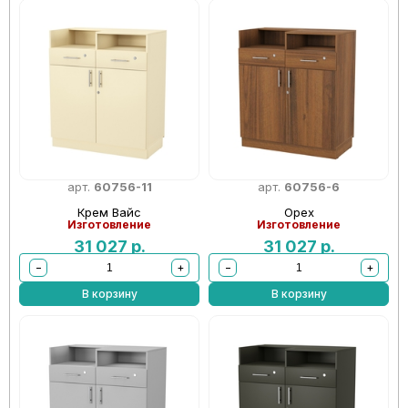
арт.
60756-11
арт.
60756-6
Крем Вайс
Орех
Изготовление
Изготовление
31 027
р.
31 027
р.
−
+
−
+
В корзину
В корзину