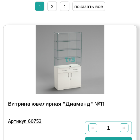
1
2
показать все
Витрина ювелирная "Диаманд" №11
Артикул 60753
−
+