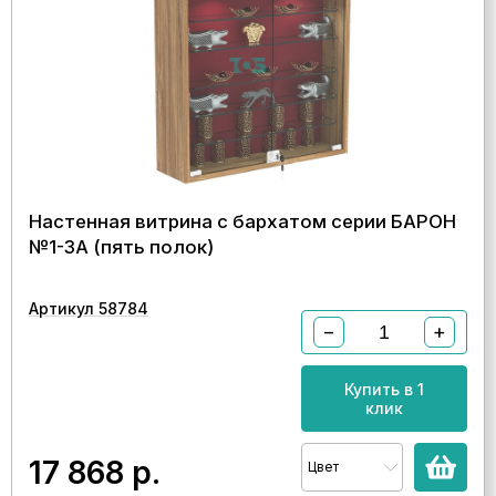
Настенная витрина с бархатом серии БАРОН
№1-3А (пять полок)
Артикул 58784
−
+
Купить в 1
клик
17 868
р.
Цвет