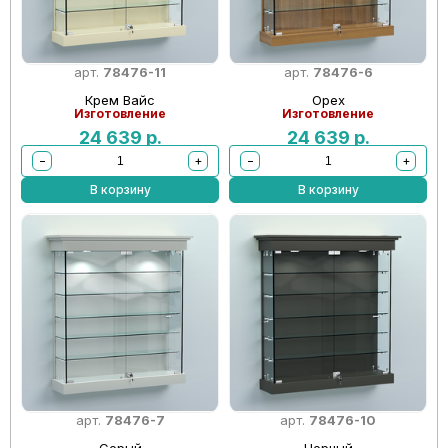
арт.
78476-11
арт.
78476-6
Крем Вайс
Орех
Изготовление
Изготовление
24 639
р.
24 639
р.
−
+
−
+
В корзину
В корзину
арт.
78476-7
арт.
78476-10