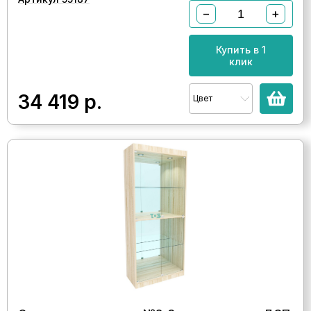
−
+
Купить в 1
клик
34 419
р.
Цвет