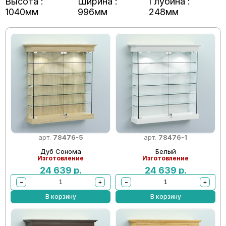
Высота :
Ширина :
Глубина :
1040мм
996мм
248мм
арт.
78476-5
арт.
78476-1
Дуб Сонома
Белый
Изготовление
Изготовление
24 639
р.
24 639
р.
−
+
−
+
В корзину
В корзину