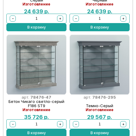
Серый
Черный
Изготовление
Изготовление
24 639
р.
24 639
р.
−
+
−
+
В корзину
В корзину
арт.
78476-47
арт.
78476-295
Бетон Чикаго светло-серый
F186 ST9
Темно-Серый
Изготовление
Изготовление
35 726
р.
29 567
р.
−
+
−
+
В корзину
В корзину