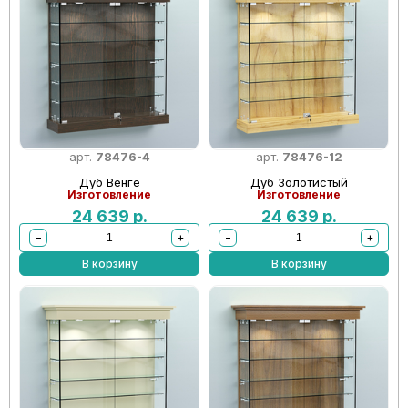
арт.
78476-4
арт.
78476-12
Дуб Венге
Дуб Золотистый
Изготовление
Изготовление
24 639
р.
24 639
р.
−
+
−
+
В корзину
В корзину