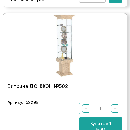
Витрина ДОНЖОН №502
Артикул 52298
−
+
Купить в 1
клик