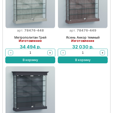
арт.
78476-448
арт.
78476-449
Метрополитан Грей
Ясень Анкор темный
Изготовление
Изготовление
34 494
р.
32 030
р.
−
+
−
+
В корзину
В корзину