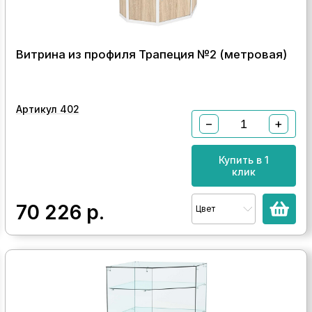
Витрина из профиля Трапеция №2 (метровая)
Артикул 402
−
+
Купить в 1
клик
70 226
р.
Цвет