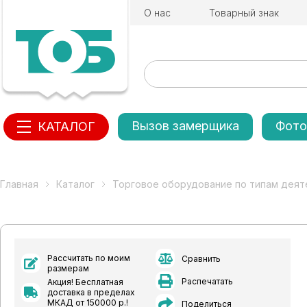
О нас
Товарный знак
Вызов замерщика
Фото
КАТАЛОГ
Главная
Каталог
Торговое оборудование по типам деят
Рассчитать по моим
Сравнить
размерам
Распечатать
Акция! Бесплатная
доставка в пределах
МКАД от 150000 р.!
Поделиться