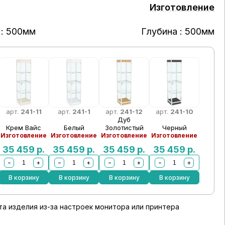
Изготовление
: 500мм
Глубина : 500мм
арт.
241-11
арт.
241-1
арт.
241-12
арт.
241-10
Дуб
Крем Вайс
Белый
Золотистый
Черный
Изготовление
Изготовление
Изготовление
Изготовление
35 459
р.
35 459
р.
35 459
р.
35 459
р.
−
+
−
+
−
+
−
+
В корзину
В корзину
В корзину
В корзину
а изделия из-за настроек монитора или принтера