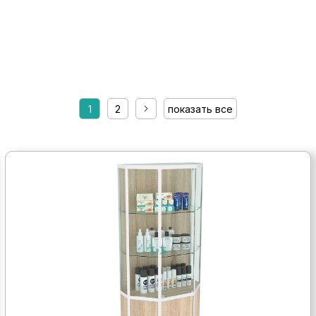
1
2
показать все