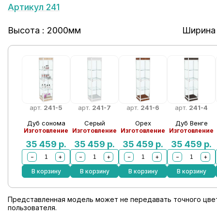
Артикул 241
Высота : 2000мм
Ширина 
арт.
241-5
арт.
241-7
арт.
241-6
арт.
241-4
Дуб сонома
Серый
Орех
Дуб Венге
Изготовление
Изготовление
Изготовление
Изготовление
35 459
р.
35 459
р.
35 459
р.
35 459
р.
−
+
−
+
−
+
−
+
В корзину
В корзину
В корзину
В корзину
Представленная модель может не передавать точного цвет
пользователя.