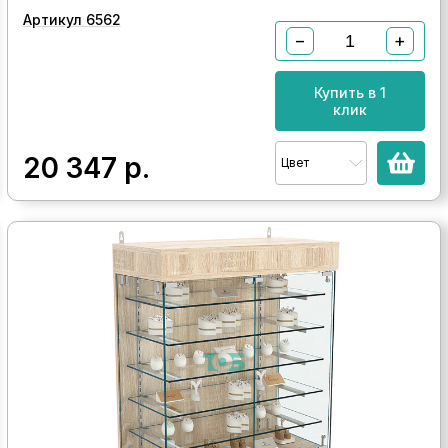
Артикул 6562
−
+
Купить в 1
клик
20 347
р.
Цвет