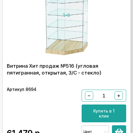
Витрина Хит продаж №516 (угловая
пятигранная, открытая, З/C - стекло)
Артикул 8694
−
+
Купить в 1
клик
Цвет