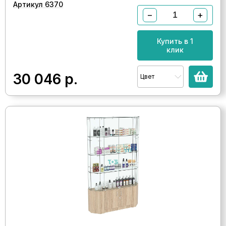
Артикул 6370
−
+
Купить в 1
клик
30 046
р.
Цвет