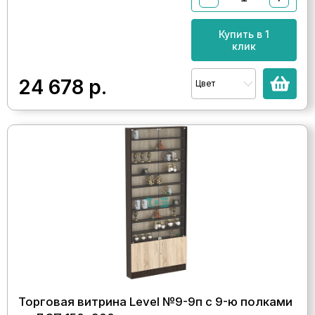
Купить в 1
клик
24 678
р.
Цвет
Торговая витрина Level №9-9п с 9-ю полками