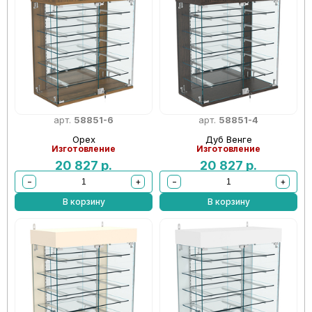
арт.
58851-6
арт.
58851-4
Орех
Дуб Венге
Изготовление
Изготовление
20 827
р.
20 827
р.
−
+
−
+
В корзину
В корзину