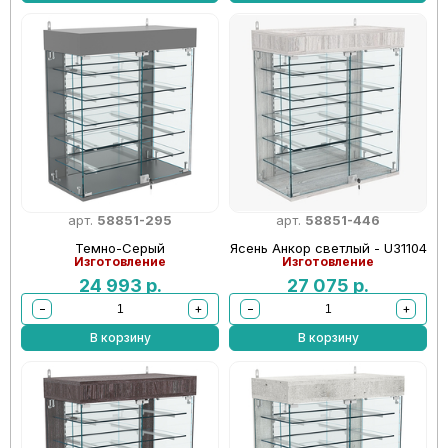
арт.
58851-295
арт.
58851-446
Темно-Серый
Ясень Анкор светлый - U31104
Изготовление
Изготовление
24 993
р.
27 075
р.
−
+
−
+
В корзину
В корзину