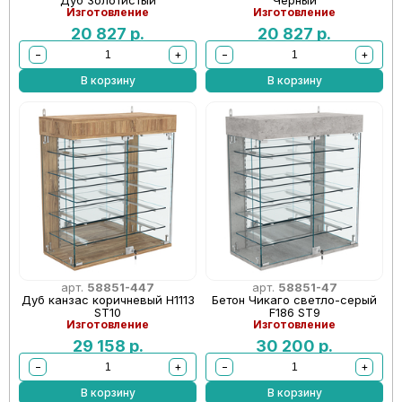
Дуб Золотистый
Черный
Изготовление
Изготовление
20 827
р.
20 827
р.
−
+
−
+
В корзину
В корзину
арт.
58851-447
арт.
58851-47
Дуб канзас коричневый Н1113
Бетон Чикаго светло-серый
ST10
F186 ST9
Изготовление
Изготовление
29 158
р.
30 200
р.
−
+
−
+
В корзину
В корзину