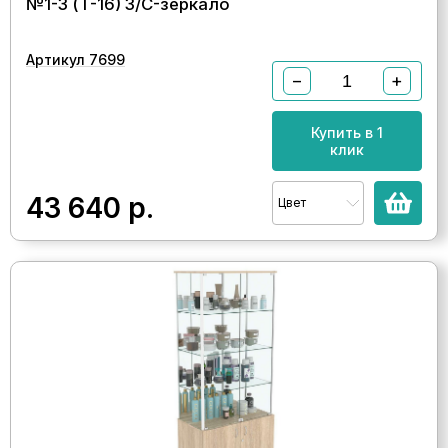
№1-3 (Т-16) З/C-зеркало
Артикул 7699
−
+
Купить в 1
клик
43 640
р.
Цвет