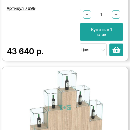
Артикул 7699
−
+
Купить в 1
клик
43 640
р.
Цвет