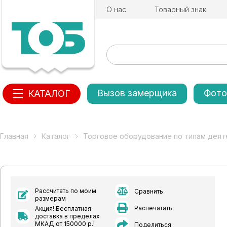
О нас
Товарный знак
Вызов замерщика
Фото
КАТАЛОГ
Главная
Каталог
Торговое оборудование по типам деят
Рассчитать по моим
Сравнить
размерам
Распечатать
Акция! Бесплатная
доставка в пределах
МКАД от 150000 р.!
Поделиться