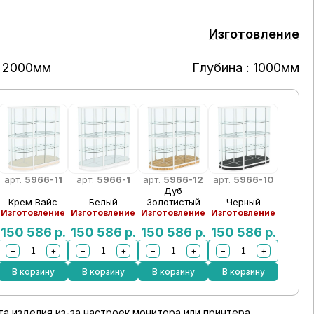
Изготовление
: 2000мм
Глубина : 1000мм
арт.
5966-11
арт.
5966-1
арт.
5966-12
арт.
5966-10
Дуб
Крем Вайс
Белый
Золотистый
Черный
Изготовление
Изготовление
Изготовление
Изготовление
150 586
р.
150 586
р.
150 586
р.
150 586
р.
−
+
−
+
−
+
−
+
В корзину
В корзину
В корзину
В корзину
а изделия из-за настроек монитора или принтера