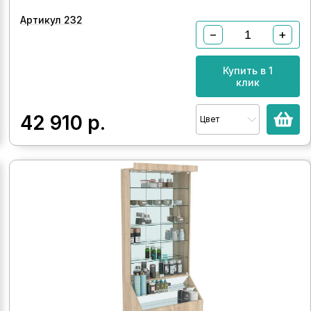
Артикул 232
−
+
Купить в 1
клик
42 910
р.
Цвет