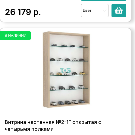
26 179
р.
Цвет
В НАЛИЧИИ
Витрина настенная №2-1Г открытая с
четырьмя полками