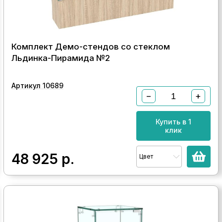
Комплект Демо-стендов со стеклом
Льдинка-Пирамида №2
Артикул 10689
−
+
Купить в 1
клик
48 925
р.
Цвет