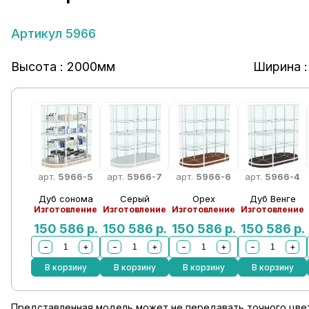
Артикул 5966
Высота : 2000мм
Ширина 
арт.
5966-5
арт.
5966-7
арт.
5966-6
арт.
5966-4
Дуб сонома
Серый
Орех
Дуб Венге
Изготовление
Изготовление
Изготовление
Изготовление
150 586
р.
150 586
р.
150 586
р.
150 586
р.
−
+
−
+
−
+
−
+
В корзину
В корзину
В корзину
В корзину
Представленная модель может не передавать точного цвет