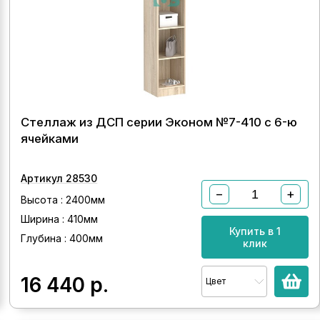
Стеллаж из ДСП серии Эконом №7-410 с 6-ю
ячейками
Артикул 28530
−
+
Высота : 2400мм
Ширина : 410мм
Купить в 1
Глубина : 400мм
клик
16 440
р.
Цвет