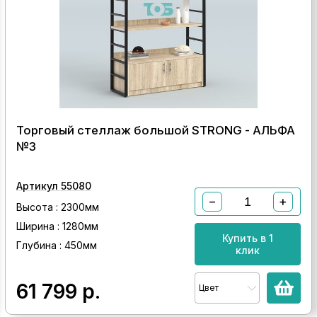
Торговый стеллаж большой STRONG - АЛЬФА
№3
Артикул 55080
−
+
Высота : 2300мм
Ширина : 1280мм
Купить в 1
Глубина : 450мм
клик
61 799
р.
Цвет