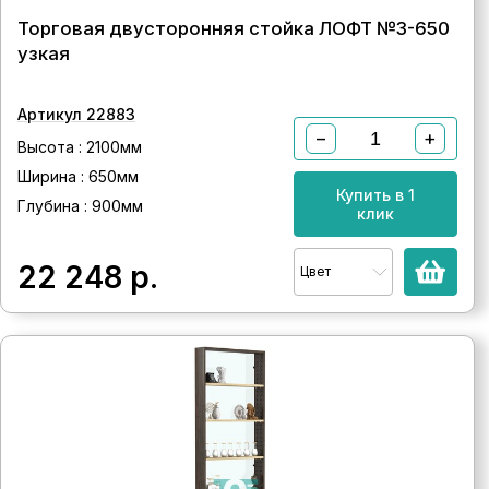
Торговая двусторонняя стойка ЛОФТ №3-650
узкая
Артикул 22883
−
+
Высота : 2100мм
Ширина : 650мм
Купить в 1
Глубина : 900мм
клик
22 248
р.
Цвет