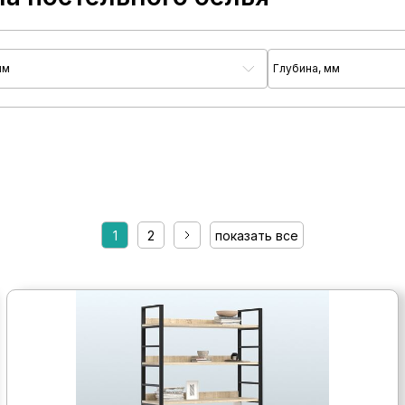
мм
Глубина, мм
1
2
показать все