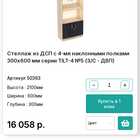
Стеллаж из ДСП с 4-мя наклонными полками
300x600 мм серии TILT-4 №5 (З/C - ДВП)
Артикул 50363
−
+
Высота : 2100мм
Ширина : 600мм
Купить в 1
Глубина : 300мм
клик
16 058
р.
Цвет