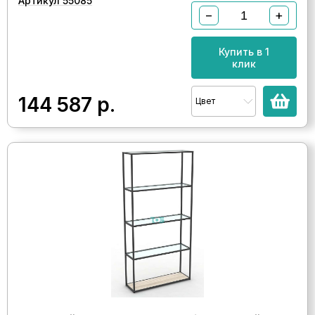
Артикул 55085
−
+
Купить в 1
клик
144 587
р.
Цвет