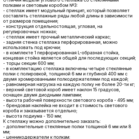
полками и световым коробом №3:
- стеллаж имеет модульный принцип, который позволяет
составлять стеллажные ряды любой длины в зависимости
от размеров помещения;
- конструкция отдельностоящая, угловая, на
регулировочных ножках;
- стеллаж имеет прочный металлический каркас;
- задняя стенка стеллажа перфорированная, можно
использовать под крючки;
- в комплекте 1 перфорированная L-образная стойка,
концевая стойка является общей для последующих секций;
- торцы секции 600 мм;
- в комплектацию стеллажа включены четыре стеклянные
полки с полировкой, толщиной 6 мм и глубиной 400 мм с
двумя хромированными полкодержателями под каждой;
- равномерная нагрузка на каждую полку не более 20-ти кг;
- верхний световой короб имеет наклон 15 градусов,
оснащен двумя диодными лампами;
- высота рабочей поверхности светового короба - 495 мм;
- брендовая наклейка не входит в стоимость светового
короба и заказывается отдельно;
- высота подиума - 150 мм;
К стеллажу можно дополнительно заказать:
- дополнительные стеклянные полки толщиной 6 мм или 8
мм;
- ценникодержатели к полкам;