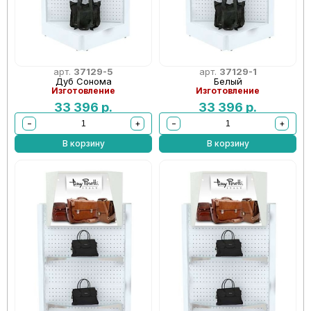
арт.
37129-5
арт.
37129-1
Дуб Сонома
Белый
Изготовление
Изготовление
33 396
р.
33 396
р.
−
+
−
+
В корзину
В корзину