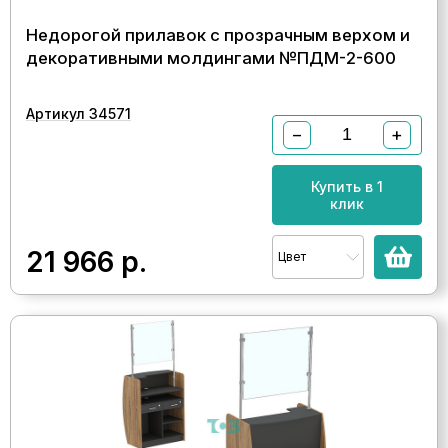
Недорогой прилавок с прозрачным верхом и
декоративными молдингами №ПДМ-2-600
Артикул 34571
−
+
Купить в 1
клик
21 966
р.
Цвет