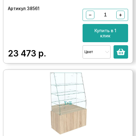
Артикул 38561
−
+
Купить в 1
клик
23 473
р.
Цвет