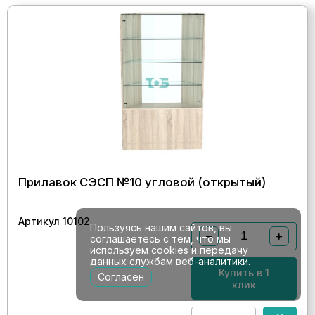
Прилавок СЭСП №10 угловой (открытый)
Артикул 10102
Пользуясь нашим сайтов, вы
−
+
соглашаетесь с тем, что мы
используем cookies и передачу
данных службам веб-аналитики.
Купить в 1
Согласен
клик