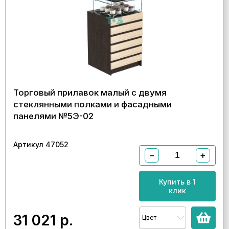
Торговый прилавок малый с двумя
стеклянными полками и фасадными
панелями №5Э-02
Артикул 47052
−
+
Купить в 1
клик
31 021
р.
Цвет