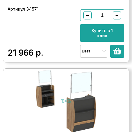
Артикул 34571
−
+
Купить в 1
клик
21 966
р.
Цвет