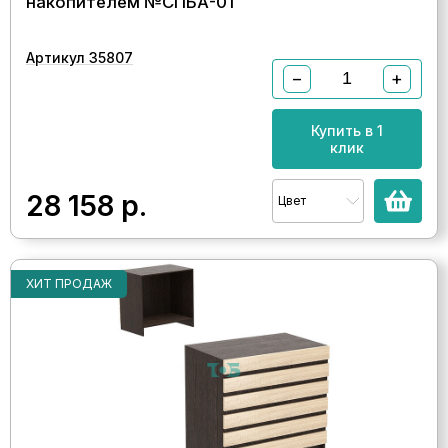
накопителем №СПБА-01
Артикул 35807
−
+
Купить в 1
клик
28 158
р.
Цвет
ХИТ ПРОДАЖ