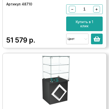
Артикул 48710
−
+
Купить в 1
клик
51 579
р.
Цвет