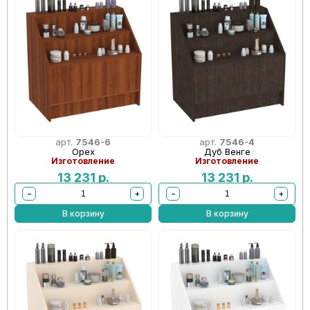
арт.
7546-6
арт.
7546-4
Орех
Дуб Венге
Изготовление
Изготовление
13 231
р.
13 231
р.
−
+
−
+
В корзину
В корзину