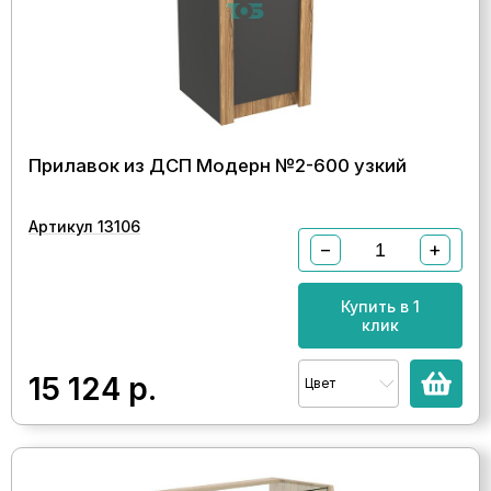
Прилавок из ДСП Модерн №2-600 узкий
Артикул 13106
−
+
Купить в 1
клик
15 124
р.
Цвет