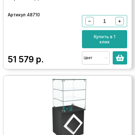
Артикул 48710
−
+
Купить в 1
клик
51 579
р.
Цвет