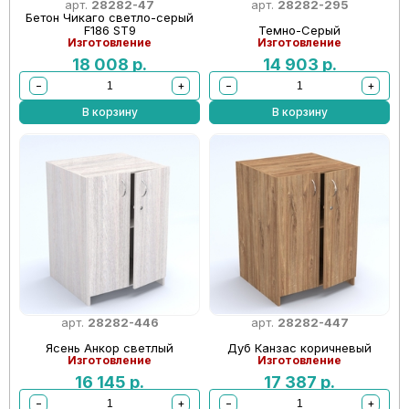
арт.
28282-47
арт.
28282-295
Бетон Чикаго светло-серый
F186 ST9
Темно-Серый
Изготовление
Изготовление
18 008
р.
14 903
р.
−
+
−
+
В корзину
В корзину
арт.
28282-446
арт.
28282-447
Ясень Анкор светлый
Дуб Канзас коричневый
Изготовление
Изготовление
16 145
р.
17 387
р.
−
+
−
+