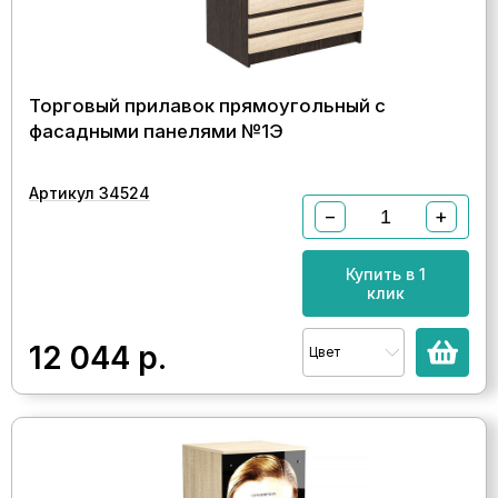
Торговый прилавок прямоугольный с
фасадными панелями №1Э
Артикул 34524
−
+
Купить в 1
клик
12 044
р.
Цвет