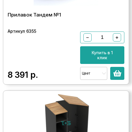
Прилавок Тандем №1
Артикул 6355
−
+
Купить в 1
клик
8 391
р.
Цвет