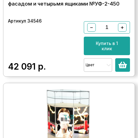
фасадом и четырьмя ящиками №УФ-2-450
Артикул 34546
−
+
Купить в 1
клик
42 091
р.
Цвет