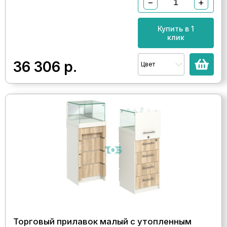
−
+
Купить в 1
клик
36 306
р.
Цвет
Торговый прилавок малый с утопленным