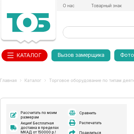
О нас
Товарный знак
Вызов замерщика
Фото
КАТАЛОГ
Главная
Каталог
Торговое оборудование по типам деят
Рассчитать по моим
Сравнить
размерам
Распечатать
Акция! Бесплатная
доставка в пределах
МКАД от 150000 р.!
Поделиться