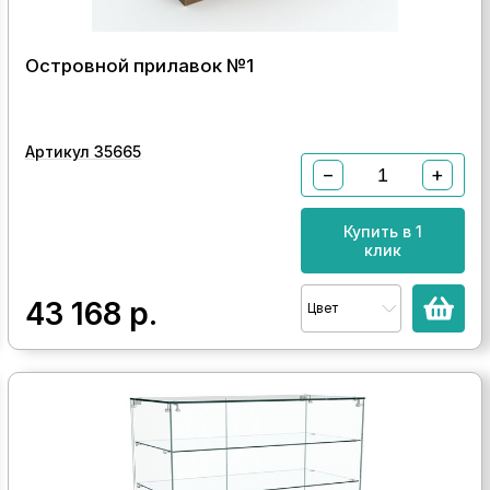
Островной прилавок №1
Артикул 35665
−
+
Купить в 1
клик
43 168
р.
Цвет