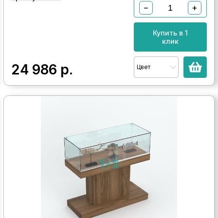
−
+
Купить в 1
клик
24 986
р.
Цвет