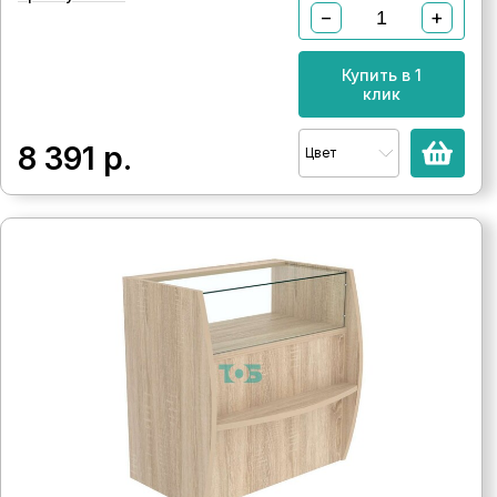
−
+
Купить в 1
клик
8 391
р.
Цвет