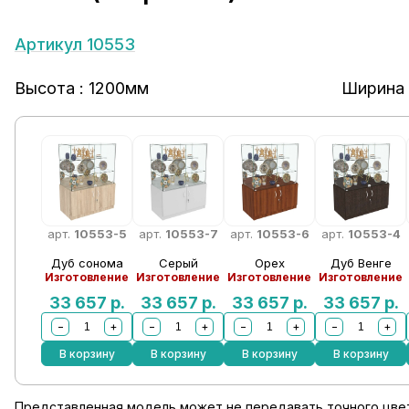
Артикул 10553
Высота : 1200мм
Ширина 
арт.
10553-5
арт.
10553-7
арт.
10553-6
арт.
10553-4
Дуб сонома
Серый
Орех
Дуб Венге
Изготовление
Изготовление
Изготовление
Изготовление
33 657
р.
33 657
р.
33 657
р.
33 657
р.
−
+
−
+
−
+
−
+
В корзину
В корзину
В корзину
В корзину
Представленная модель может не передавать точного цвет