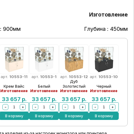
Изготовление
: 900мм
Глубина : 450мм
арт.
10553-11
арт.
10553-1
арт.
10553-12
арт.
10553-10
Дуб
Крем Вайс
Белый
Золотистый
Черный
Изготовление
Изготовление
Изготовление
Изготовление
33 657
р.
33 657
р.
33 657
р.
33 657
р.
−
+
−
+
−
+
−
+
В корзину
В корзину
В корзину
В корзину
а изделия из-за настроек монитора или принтера