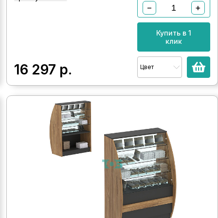
−
+
Купить в 1
клик
16 297
р.
Цвет