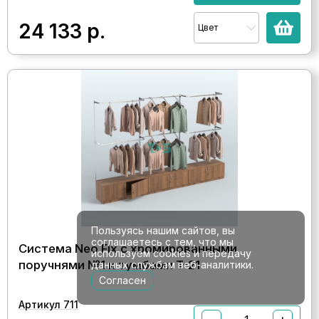
24 133
р.
Цвет
Пользуясь нашим сайтов, вы
соглашаетесь с тем, что мы
Система Neo Fix с хромированными
используем cookies и передачу
поручнями №1 и тумбами T-21
данных службам веб-аналитики.
Согласен
Артикул 711