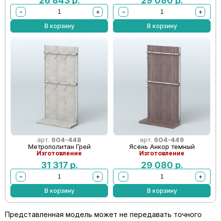
26 843
р.
29 080
р.
−
+
−
+
В корзину
В корзину
арт.
604-448
арт.
604-449
Метрополитан Грей
Ясень Анкор темный
Изготовление
Изготовление
31 317
р.
29 080
р.
−
+
−
+
В корзину
В корзину
Представленная модель может не передавать точного