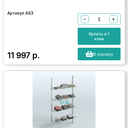
Артикул 643
−
+
Купить в 1
клик
11 997
р.
В корзину