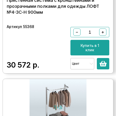
Пристенная система с кронштейнами и
прозрачными полками для одежды ЛОФТ
№4-ЗС-Н 900мм
Артикул 55368
−
+
Купить в 1
клик
30 572
р.
Цвет