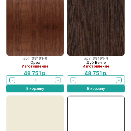
арт.
38191-6
арт.
38191-4
Орех
Дуб Венге
Изготовление
Изготовление
48 751
р.
48 751
р.
−
+
−
+
В корзину
В корзину