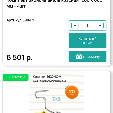
Комплект экономпанель красная 1200 х 600
мм - 4шт
Артикул 59844
−
+
Купить в 1
клик
6 501
р.
В корзину
В НАЛИЧИИ