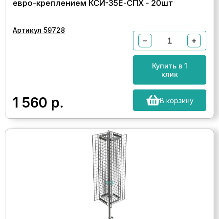
евро-креплением КСИ-35Е-СПХ - 20шт
Артикул 59728
−
+
Купить в 1
клик
1 560
р.
В корзину