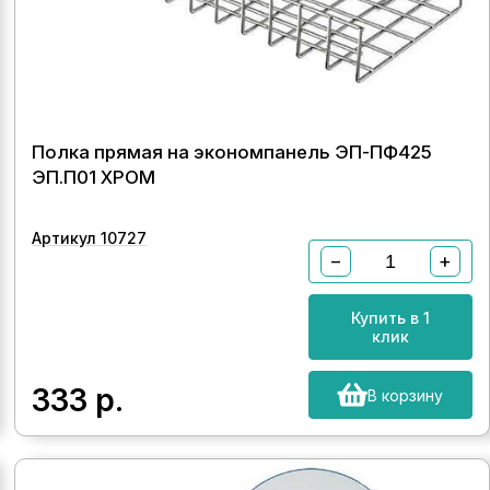
Полка прямая на экономпанель ЭП-ПФ425
ЭП.П01 ХРОМ
Артикул 10727
−
+
Купить в 1
клик
333
р.
В корзину