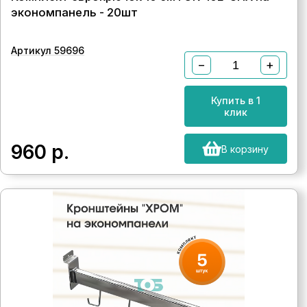
экономпанель - 20шт
Артикул 59696
−
+
Купить в 1
клик
960
р.
В корзину