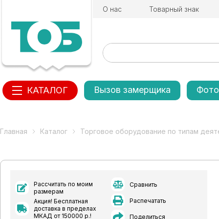
О нас
Товарный знак
Вызов замерщика
Фото
КАТАЛОГ
Главная
Каталог
Торговое оборудование по типам деят
Рассчитать по моим
Сравнить
размерам
Распечатать
Акция! Бесплатная
доставка в пределах
МКАД от 150000 р.!
Поделиться