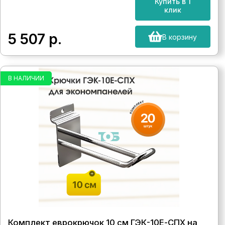
Купить в 1
клик
5 507
р.
В корзину
В НАЛИЧИИ
Комплект еврокрючок 10 см ГЭК-10Е-СПХ на