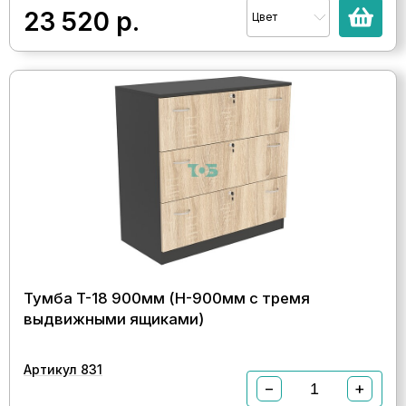
23 520
р.
Цвет
Тумба T-18 900мм (H-900мм c тремя
выдвижными ящиками)
Артикул 831
−
+