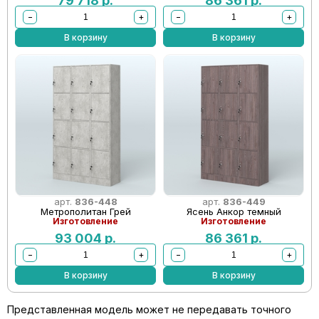
79 718
р.
86 361
р.
−
+
−
+
В корзину
В корзину
арт.
836-448
арт.
836-449
Метрополитан Грей
Ясень Анкор темный
Изготовление
Изготовление
93 004
р.
86 361
р.
−
+
−
+
В корзину
В корзину
Представленная модель может не передавать точного