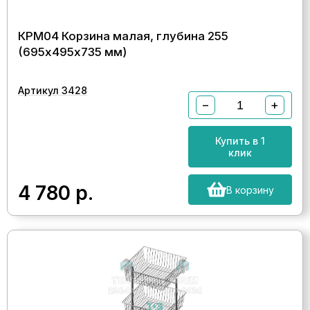
КРМ04 Корзина малая, глубина 255
(695х495х735 мм)
Артикул 3428
−
+
Купить в 1
клик
4 780
р.
В корзину