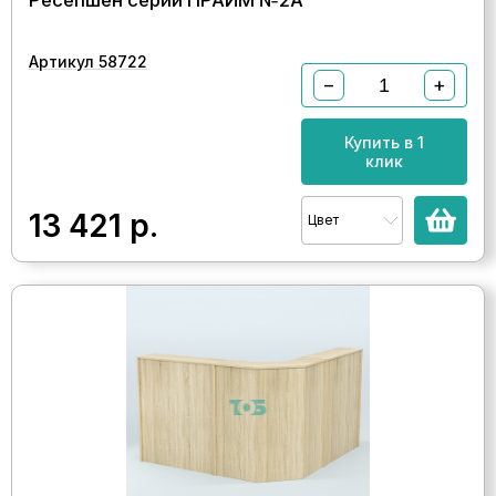
Ресепшен серии ПРАЙМ №2А
Артикул 58722
−
+
Купить в 1
клик
13 421
р.
Цвет