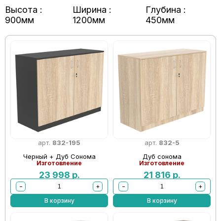
Высота :
Ширина :
Глубина :
900мм
1200мм
450мм
арт.
832-195
арт.
832-5
Черный + Дуб Сонома
Дуб сонома
Изготовление
Изготовление
23 998
р.
21 816
р.
−
+
−
+
В корзину
В корзину