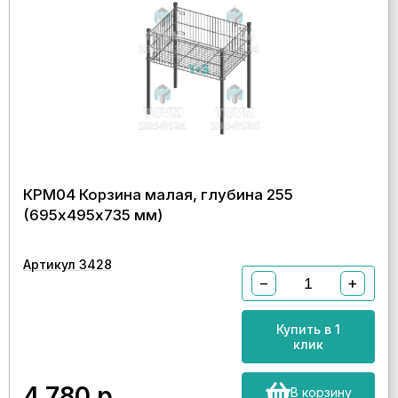
КРМ04 Корзина малая, глубина 255
(695х495х735 мм)
Артикул 3428
−
+
Купить в 1
клик
4 780
р.
В корзину