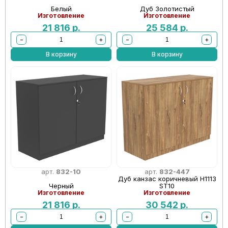
Белый
Дуб Золотистый
Изготовление
Изготовление
21 816
р.
25 584
р.
−
+
−
+
В корзину
В корзину
арт.
832-10
арт.
832-447
Дуб канзас коричневый Н1113
Черный
ST10
Изготовление
Изготовление
21 816
р.
30 542
р.
−
+
−
+