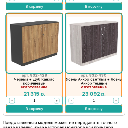
В корзину
В корзину
арт.
832-428
арт.
832-430
Черный + Дуб Канзас
Ясень Анкор светлый + Ясень
коричневый
Анкор темный
Изготовление
Изготовление
21 315
р.
23 092
р.
−
+
−
+
В корзину
В корзину
Представленная модель может не передавать точного
цвета изделия из-за настроек монитора или принтера