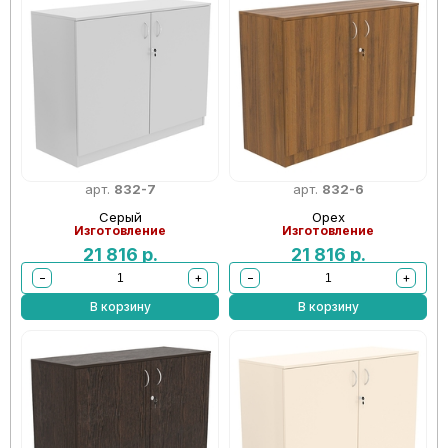
арт.
832-7
арт.
832-6
Серый
Орех
Изготовление
Изготовление
21 816
р.
21 816
р.
−
+
−
+
В корзину
В корзину