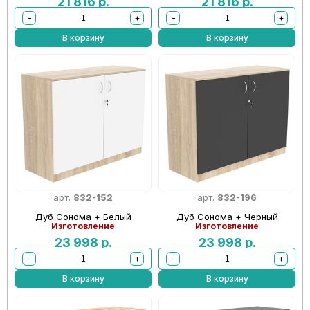
21 816
р.
21 816
р.
−
+
−
+
В корзину
В корзину
арт.
832-152
арт.
832-196
Дуб Сонома + Белый
Дуб Сонома + Черный
Изготовление
Изготовление
23 998
р.
23 998
р.
−
+
−
+
В корзину
В корзину