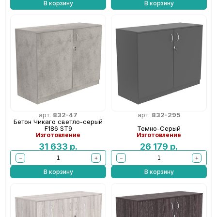
В корзину
В корзину
арт.
832-47
арт.
832-295
Бетон Чикаго светло-серый
F186 ST9
Темно-Серый
Изготовление
Изготовление
31 633
р.
26 179
р.
−
+
−
+
В корзину
В корзину