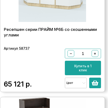
Ресепшен серии ПРАЙМ №6Б со скошенными
углами
Артикул 58737
−
+
Купить в 1
клик
65 121
р.
Цвет