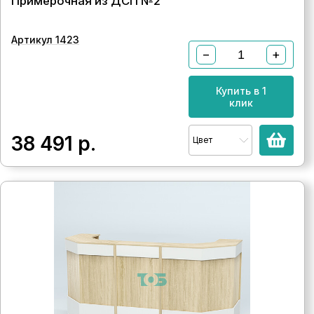
Примерочная из ДСП №2
Артикул 1423
−
+
Купить в 1
клик
38 491
р.
Цвет