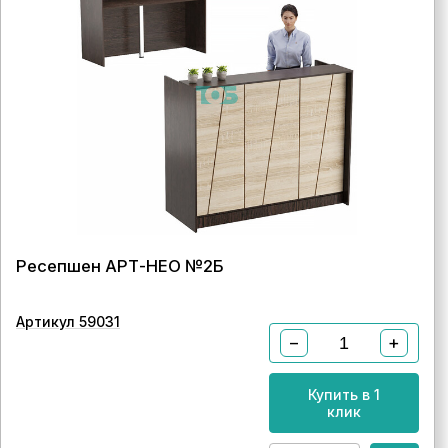
Ресепшен АРТ-НЕО №2Б
Артикул 59031
−
+
Купить в 1
клик