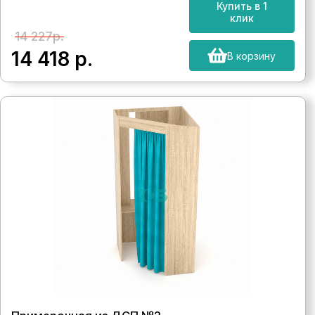
Купить в 1
клик
14 227р.
14 418
р.
В корзину