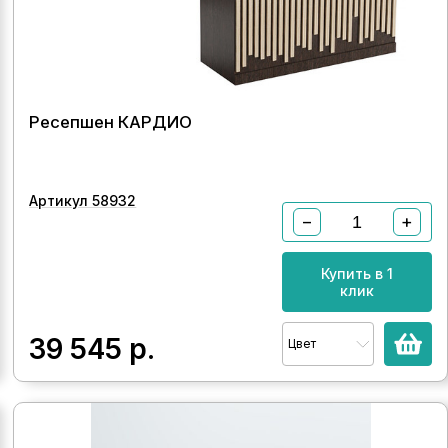
Ресепшен КАРДИО
Артикул 58932
−
+
Купить в 1
клик
39 545
р.
Цвет