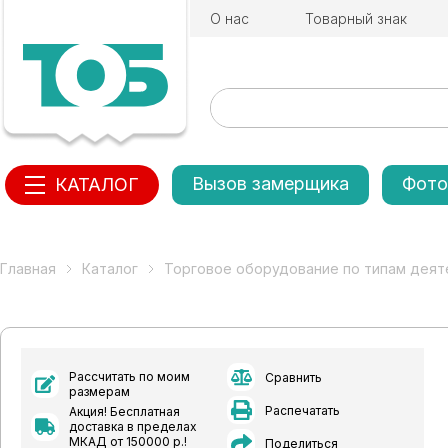
О нас
Товарный знак
Вызов замерщика
Фото
КАТАЛОГ
Главная
Каталог
Торговое оборудование по типам деят
Рассчитать по моим
Сравнить
размерам
Распечатать
Акция! Бесплатная
доставка в пределах
МКАД от 150000 р.!
Поделиться