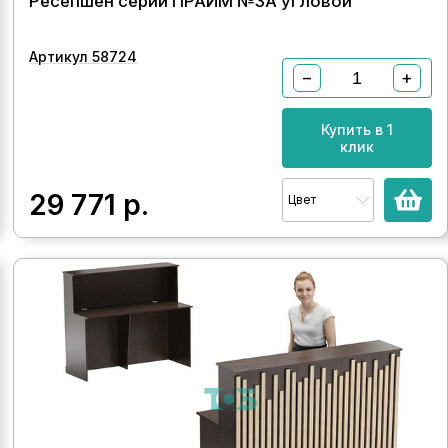
Ресепшен серии ПРАЙМ №3А угловой
Артикул 58724
−
+
Купить в 1
клик
29 771
р.
Цвет