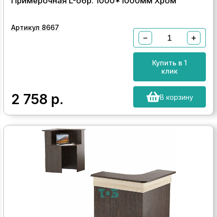
Примерочная L-обр. 1000*1000мм Хром
Артикул 8667
−
+
Купить в 1
клик
2 758
р.
В корзину