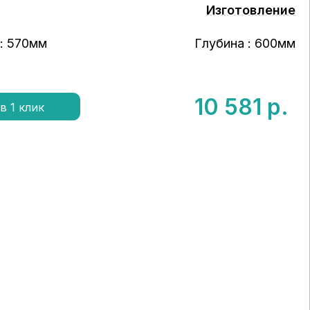
Изготовление
: 570мм
Глубина : 600мм
10 581
р.
в 1 клик