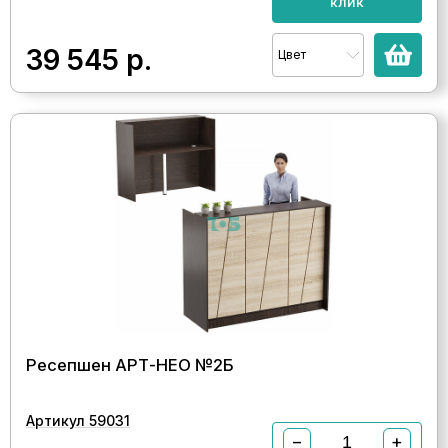
клик
39 545
р.
Цвет
Ресепшен АРТ-НЕО №2Б
Артикул 59031
−
+