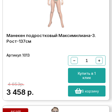
Манекен подростковый Максимилиана-3.
Рост-137см
Артикул 1013
−
+
Купить в 1
клик
4 653р.
3 458
р.
В корзину
АКЦИЯ