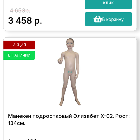
клик
4 653р.
3 458
р.
В корзину
АКЦИЯ
В НАЛИЧИИ
Манекен подростковый Элизабет Х-02. Рост:
134см.