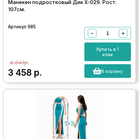
Манекен подростковый Дик Х-029. Рост:
107см.
Артикул 985
−
+
Купить в 1
клик
4 341р.
3 458
р.
В корзину