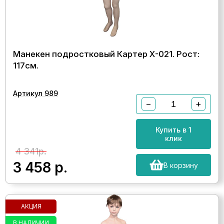
Манекен подростковый Картер Х-021. Рост:
117см.
Артикул 989
−
+
Купить в 1
клик
4 341р.
3 458
р.
В корзину
АКЦИЯ
В НАЛИЧИИ