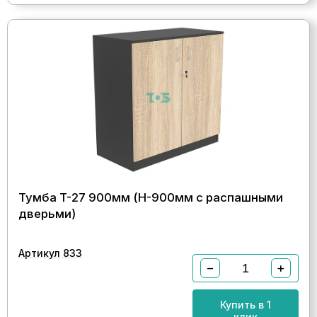
Тумба T-27 900мм (H-900мм c распашными
дверьми)
Артикул 833
−
+
Купить в 1
клик