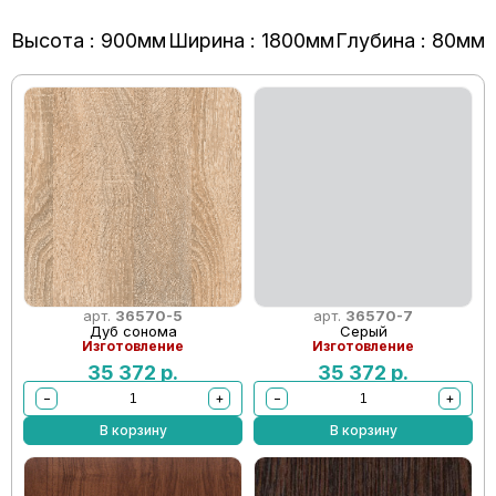
Высота : 900мм
Ширина : 1800мм
Глубина : 80мм
арт.
36570-5
арт.
36570-7
Дуб сонома
Серый
Изготовление
Изготовление
35 372
р.
35 372
р.
−
+
−
+
В корзину
В корзину