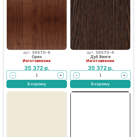
арт.
36570-6
арт.
36570-4
Орех
Дуб Венге
Изготовление
Изготовление
35 372
р.
35 372
р.
−
+
−
+
В корзину
В корзину