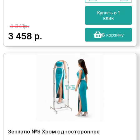
Купить в 1
клик
4 341р.
3 458
р.
В корзину
Зеркало №9 Хром одностороннее