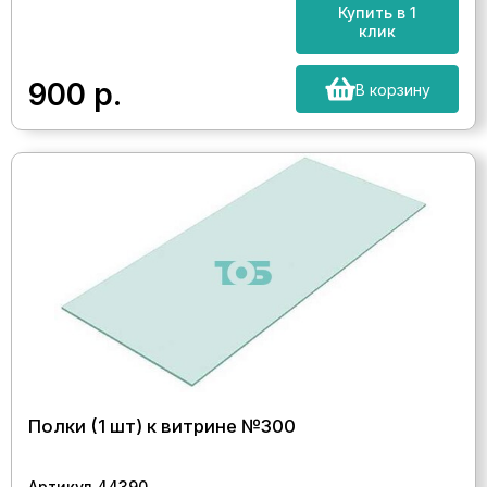
Купить в 1
клик
900
р.
В корзину
Полки (1 шт) к витрине №300
Артикул 44390