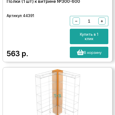
Полки (1 шт) к витрине №300-600
Артикул 44391
−
+
Купить в 1
клик
563
р.
В корзину