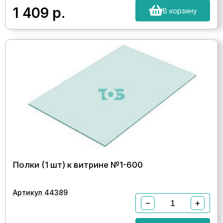
1 409
р.
В корзину
Полки (1 шт) к витрине №1-600
Артикул 44389
−
+