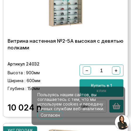
Витрина настенная №2-5А высокая с девятью
полками
Артикул 24032
−
+
Высота : 900мм
Ширина : 600мм
Купить в 1
Глубина : 150мм
клик
Пользуясь нашим сайтов, вы
соглашаетесь с тем, что мы
используем cookies и передачу
10 024
р.
Цвет
данных службам веб-аналитики.
Согласен
ХИТ ПРОДАЖ