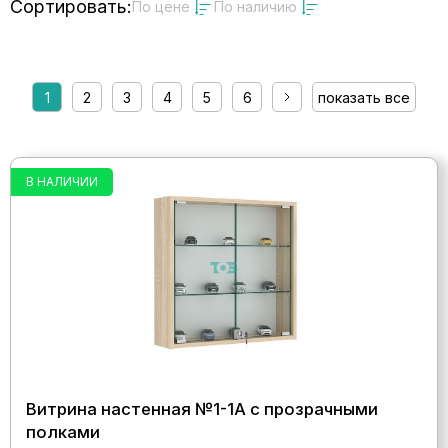
Сортировать:
По цене
По наличию
1
2
3
4
5
6
показать все
В НАЛИЧИИ
Витрина настенная №1-1А с прозрачными
полками