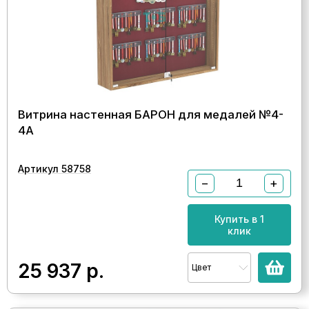
Витрина настенная БАРОН для медалей №4-
4А
Артикул 58758
−
+
Купить в 1
клик
25 937
р.
Цвет