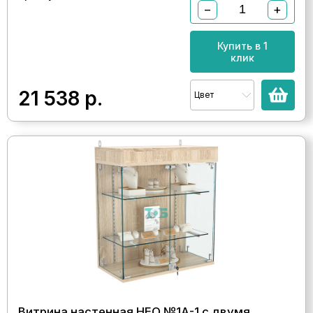
−
+
Купить в 1
клик
21 538
р.
Цвет
Витрина настенная НЕО №1А-1 с двумя