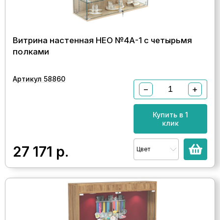
Витрина настенная НЕО №4А-1 с четырьмя
полками
Артикул 58860
−
+
Купить в 1
клик
27 171
р.
Цвет