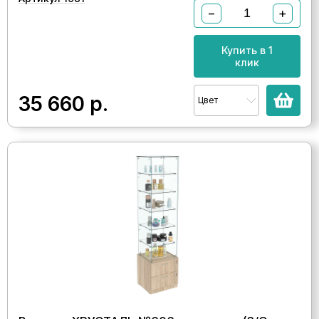
−
+
Купить в 1
клик
35 660
р.
Цвет