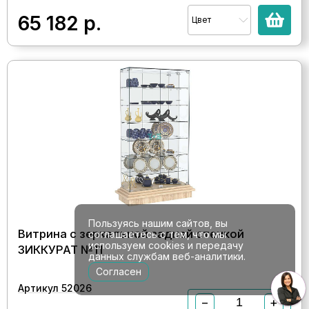
65 182
р.
Цвет
Пользуясь нашим сайтов, вы
Витрина с зеркальной задней стенкой
соглашаетесь с тем, что мы
используем cookies и передачу
ЗИККУРАТ №11
данных службам веб-аналитики.
Согласен
Артикул 52026
−
+