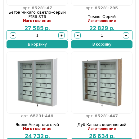
арт.
65231-47
арт.
65231-295
Бетон Чикаго светло-серый
F186 ST9
Темно-Серый
Изготовление
Изготовление
27 585
р.
22 829
р.
−
+
−
+
В корзину
В корзину
арт.
65231-446
арт.
65231-447
Ясень Анкор светлый
Дуб Канзас коричневый
Изготовление
Изготовление
24 732
р.
26 634
р.