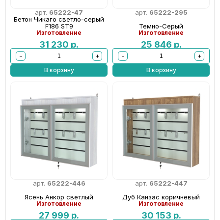
арт.
65222-47
арт.
65222-295
Бетон Чикаго светло-серый
F186 ST9
Темно-Серый
Изготовление
Изготовление
31 230
р.
25 846
р.
−
+
−
+
В корзину
В корзину
арт.
65222-446
арт.
65222-447
Ясень Анкор светлый
Дуб Канзас коричневый
Изготовление
Изготовление
27 999
р.
30 153
р.