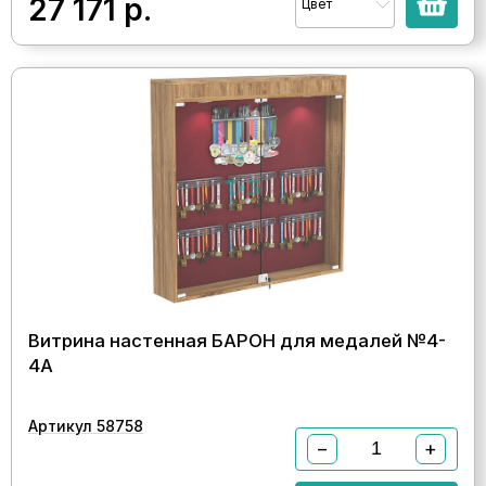
27 171
р.
Цвет
Витрина настенная БАРОН для медалей №4-
4А
Артикул 58758
−
+