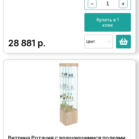
−
+
Купить в 1
клик
28 881
р.
Цвет
Витрина Ротация с вращающимися полками