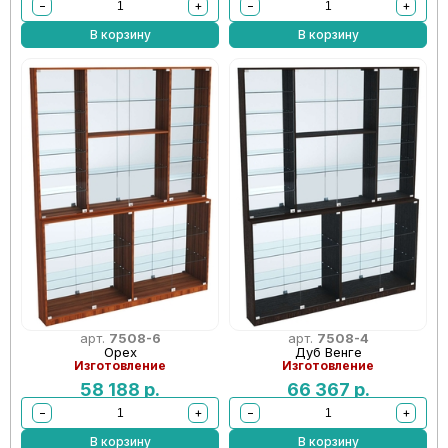
−
+
−
+
В корзину
В корзину
арт.
7508-6
арт.
7508-4
Орех
Дуб Венге
Изготовление
Изготовление
58 188
р.
66 367
р.
−
+
−
+
В корзину
В корзину