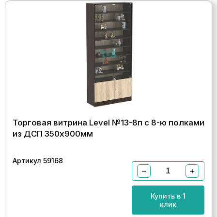
Торговая витрина Level №13-8п с 8-ю полками
из ДСП 350х900мм
Артикул 59168
−
+
Купить в 1
клик