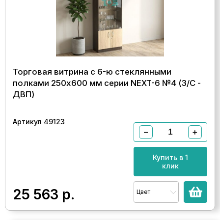
Торговая витрина с 6-ю стеклянными
полками 250x600 мм серии NEXT-6 №4 (З/C -
ДВП)
Артикул 49123
−
+
Купить в 1
клик
25 563
р.
Цвет