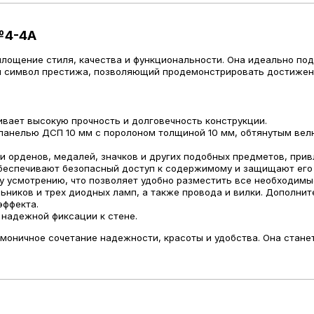
№4-4А
площение стиля, качества и функциональности. Она идеально под
о и символ престижа, позволяющий продемонстрировать достижен
ивает высокую прочность и долговечность конструкции.
 панелью ДСП 10 мм с поролоном толщиной 10 мм, обтянутым вел
и орденов, медалей, значков и других подобных предметов, при
беспечивают безопасный доступ к содержимому и защищают его 
му усмотрению, что позволяет удобно разместить все необходим
ьников и
трех
диодных ламп, а также провода и вилки. Дополни
эффекта.
 надежной фиксации к стене.
рмоничное сочетание надежности, красоты и удобства. Она стан