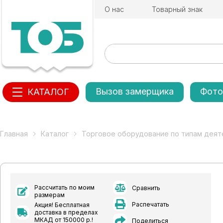
О нас
Товарный знак
Вызов замерщика
Фото
КАТАЛОГ
Главная
Каталог
Торговое оборудование по типам деят
Рассчитать по моим
Сравнить
размерам
Распечатать
Акция! Бесплатная
доставка в пределах
МКАД от 150000 р.!
Поделиться