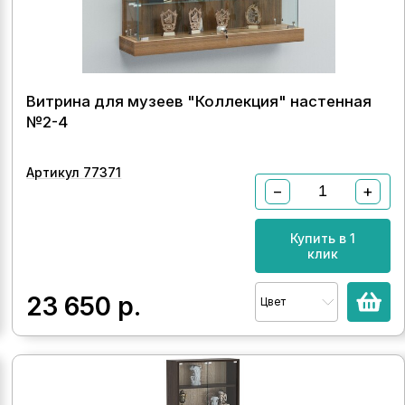
Витрина для музеев "Коллекция" настенная
№2-4
Артикул 77371
−
+
Купить в 1
клик
23 650
р.
Цвет