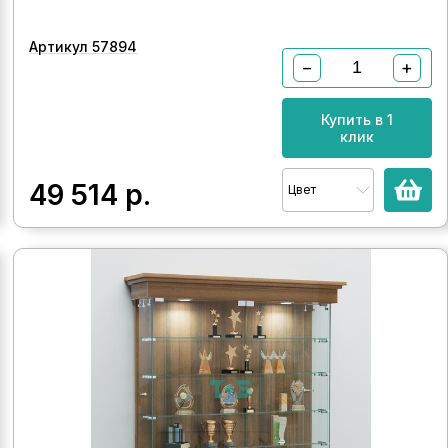
Артикул 57894
−
+
Купить в 1
клик
49 514
р.
Цвет