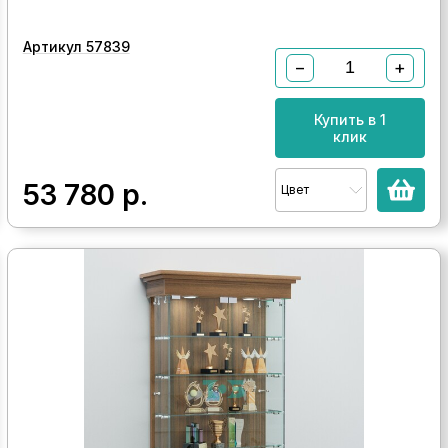
Артикул 57839
−
+
Купить в 1
клик
53 780
р.
Цвет