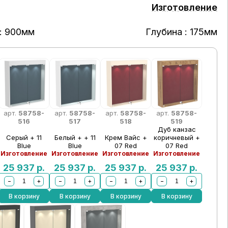
Изготовление
: 900мм
Глубина : 175мм
арт.
58758-
арт.
58758-
арт.
58758-
арт.
58758-
516
517
518
519
Дуб канзас
Серый + 11
Белый + + 11
Крем Вайс +
коричневый +
Blue
Blue
07 Red
07 Red
Изготовление
Изготовление
Изготовление
Изготовление
25 937
р.
25 937
р.
25 937
р.
25 937
р.
−
+
−
+
−
+
−
+
В корзину
В корзину
В корзину
В корзину