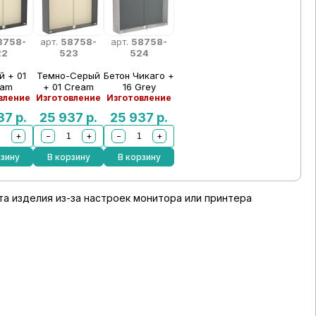
8758-
арт.
58758-
арт.
58758-
22
523
524
й + 01
Темно-Серый
Бетон Чикаго +
eam
+ 01 Cream
16 Grey
вление
Изготовление
Изготовление
937
р.
25 937
р.
25 937
р.
+
−
+
−
+
рзину
В корзину
В корзину
а изделия из-за настроек монитора или принтера