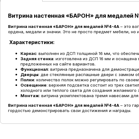
Витрина настенная «БАРОН» для медалей 
Витрина настенная «БАРОН» для медалей №4-4А
– это во
ордена, медали и значки. Это не просто предмет мебели, н
Характеристики:
Каркас
: выполнен из ДСП толщиной 16 мм, что обеспеч
Задняя стенка
: изготовлена из ДСП 16 мм и оснащена
предложенных на сайте вариантов.
Функционал
: витрина предназначена для демонстраци
Дверцы
: две стеклянные распашные двери с замком о
Полки
: количество полок можно регулировать по свое
Освещение
: верхняя подсветка состоит из
трех
светил
холодного или теплого света для создания желаемого 
Монтаж
: витрина укомплектована тремя навесами для
Витрина настенная «БАРОН» для медалей №4-4А
– это га
гордостью демонстрировать свои достижения и награды.