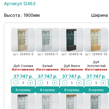
Артикул 12463
Высота : 1900мм
Ширина 
арт.
12463-5
арт.
12463-1
арт.
12463-4
арт.
12463-12
Дуб
Дуб Сонома
Белый
Дуб Венге
Золотистый
Изготовление
Изготовление
Изготовление
Изготовление
37 747
р.
37 747
р.
37 747
р.
37 747
р.
−
+
−
+
−
+
−
+
В корзину
В корзину
В корзину
В корзину