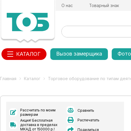
О нас
Товарный знак
Вызов замерщика
Фото
КАТАЛОГ
Главная
Каталог
Торговое оборудование по типам деят
Рассчитать по моим
Сравнить
размерам
Распечатать
Акция! Бесплатная
доставка в пределах
МКАД от 150000 р.!
Поделиться