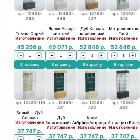
арт.
12463-
арт.
12463-
арт.
12463-
арт.
12463-
295
446
447
448
Ясень Анкор
Дуб Канзас
Метрополитан
Темно-Серый
светлый
коричневый
Грей
Изготовление
Изготовление
Изготовление
Изготовление
45 296
р.
49 071
р.
52 846
р.
52 846
р.
−
+
−
+
−
+
−
+
В корзину
В корзину
В корзину
В корзину
арт.
12463-110
арт.
12463-
арт.
12463-
арт.
12463-
481
482
483
Белый + Дуб
Сонома
Дуб
Крем
Изготовление
Золотистый+Антрацит
Вайс+Антрацит
Aнтрацит+Белы
Изготовление
Изготовление
Изготовление
37 747
р.
37 747
р.
37 747
р.
37 747
р.
−
+