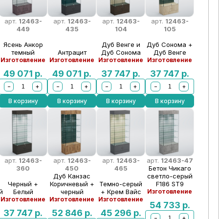
арт.
12463-
арт.
12463-
арт.
12463-
арт.
12463-
449
435
104
105
Ясень Анкор
Дуб Венге и
Дуб Сонома +
темный
Антрацит
Дуб Сонома
Дуб Венге
Изготовление
Изготовление
Изготовление
Изготовление
49 071
р.
49 071
р.
37 747
р.
37 747
р.
−
+
−
+
−
+
−
+
В корзину
В корзину
В корзину
В корзину
арт.
12463-
арт.
12463-
арт.
12463-
арт.
12463-47
360
450
465
Бетон Чикаго
Дуб Канзас
светло-серый
Черный +
Коричневый +
Темно-серый
F186 ST9
й
Белый
черный
+ Крем Вайс
Изготовление
Изготовление
Изготовление
Изготовление
54 733
р.
37 747
р.
52 846
р.
45 296
р.
−
+