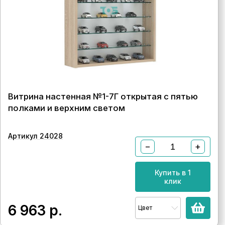
Витрина настенная №1-7Г открытая с пятью
полками и верхним светом
Артикул 24028
−
+
Купить в 1
клик
6 963
р.
Цвет