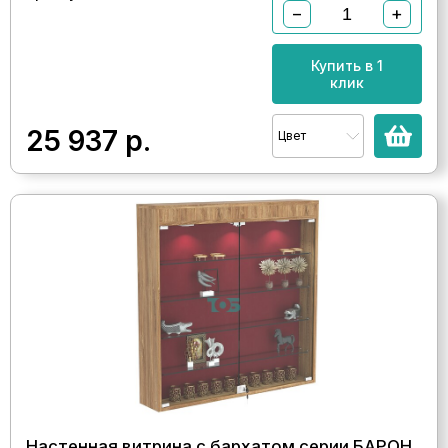
−
+
Купить в 1
клик
25 937
р.
Цвет
Настенная витрина с бархатом серии БАРОН