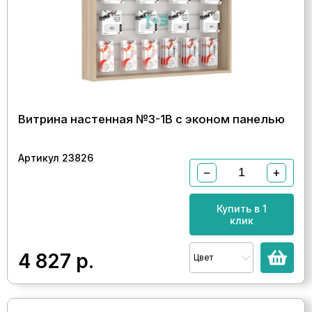
Витрина настенная №3-1В с эконом панелью
Артикул 23826
−
+
Купить в 1
клик
4 827
р.
Цвет