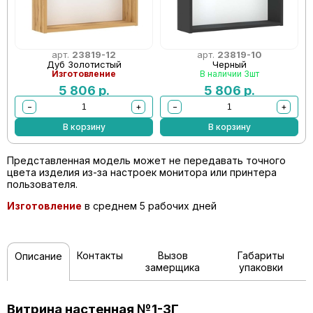
арт.
23819-12
арт.
23819-10
Дуб Золотистый
Черный
Изготовление
В наличии 3шт
5 806
р.
5 806
р.
−
+
−
+
В корзину
В корзину
Представленная модель может не передавать точного
цвета изделия из-за настроек монитора или принтера
пользователя.
Изготовление
в среднем 5 рабочих дней
Контакты
Вызов
Габариты
Описание
замерщика
упаковки
Витрина настенная №1-3Г