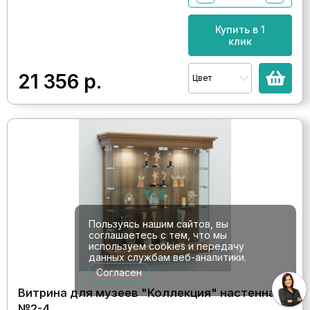
Купить в 1
клик
21 356
р.
Цвет
Пользуясь нашим сайтов, вы
соглашаетесь с тем, что мы
используем cookies и передачу
данных службам веб-аналитики.
Согласен
Витрина для музеев "Коллекция" настенная
№2-4