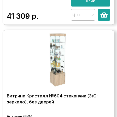
клик
41 309
р.
Цвет
Витрина Кристалл №604 стаканчик (З/С-
зеркало), без дверей
Артикул 6504