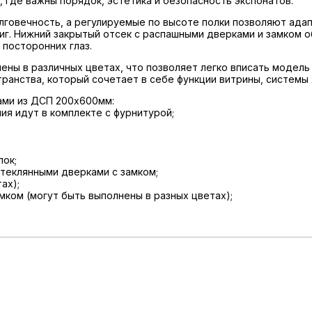
, где важны порядок, эстетика и безопасность экспонатов.
олговечность, а регулируемые по высоте полки позволяют ад
иг. Нижний закрытый отсек с распашными дверками и замком 
посторонних глаз.
нены в различных цветах, что позволяет легко вписать модель
ранства, который сочетает в себе функции витрины, системы 
ами из ДСП 200х600мм:
ния идут в комплекте с фурнитурой;
лок;
стеклянными дверками с замком;
ах);
мком (могут быть выполнены в разных цветах);