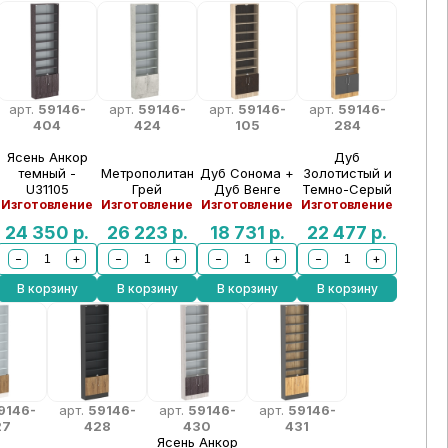
арт.
59146-
арт.
59146-
арт.
59146-
арт.
59146-
404
424
105
284
Ясень Анкор
Дуб
темный -
Метрополитан
Дуб Сонома +
Золотистый и
U31105
Грей
Дуб Венге
Темно-Серый
Изготовление
Изготовление
Изготовление
Изготовление
24 350
р.
26 223
р.
18 731
р.
22 477
р.
−
+
−
+
−
+
−
+
В корзину
В корзину
В корзину
В корзину
9146-
арт.
59146-
арт.
59146-
арт.
59146-
27
428
430
431
Ясень Анкор