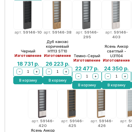
арт.
59146-10
арт.
59146-38
арт.
59146-
арт.
59146-
295
403
Дуб канзас
коричневый
Ясень Анкор
Черный
Н1113 ST10
светлый -
Изготовление
Изготовление
Темно-Серый
U31104
Изготовление
Изготовление
18 731
р.
26 223
р.
22 477
р.
24 350
р.
−
+
−
+
−
+
−
+
В корзину
В корзину
В корзину
В корзину
арт.
59146-
арт.
59146-
арт.
59146-
арт.
5
420
425
426
4
Ясень Анкор