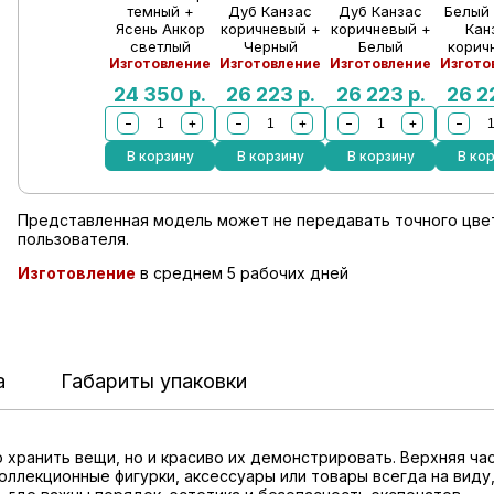
темный +
Дуб Канзас
Дуб Канзас
Белый
Ясень Анкор
коричневый +
коричневый +
Кан
светлый
Черный
Белый
корич
Изготовление
Изготовление
Изготовление
Изгото
24 350
р.
26 223
р.
26 223
р.
26 
−
+
−
+
−
+
−
В корзину
В корзину
В корзину
В ко
Представленная модель может не передавать точного цвет
пользователя.
Изготовление
в среднем 5 рабочих дней
а
Габариты упаковки
то хранить вещи, но и красиво их демонстрировать. Верхняя 
коллекционные фигурки, аксессуары или товары всегда на вид