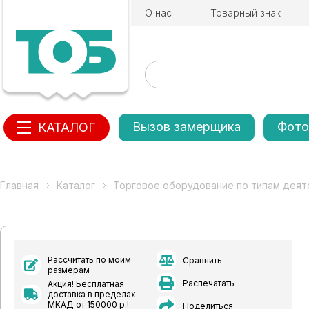
О нас
Товарный знак
Вызов замерщика
Фото
КАТАЛОГ
Главная
Каталог
Торговое оборудование по типам деят
Рассчитать по моим
Сравнить
размерам
Распечатать
Акция! Бесплатная
доставка в пределах
МКАД от 150000 р.!
Поделиться