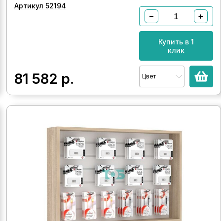
Артикул 52194
−
+
Купить в 1
клик
81 582
р.
Цвет