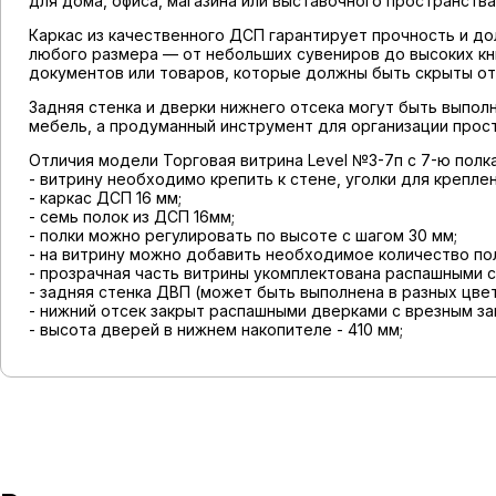
для дома, офиса, магазина или выставочного пространства
Каркас из качественного ДСП гарантирует прочность и д
любого размера — от небольших сувениров до высоких кн
документов или товаров, которые должны быть скрыты от 
Задняя стенка и дверки нижнего отсека могут быть выпол
мебель, а продуманный инструмент для организации прост
Отличия модели Торговая витрина Level №3-7п с 7-ю полк
- витрину необходимо крепить к стене, уголки для крепле
- каркас ДСП 16 мм;
- семь полок из ДСП 16мм;
- полки можно регулировать по высоте с шагом 30 мм;
- на витрину можно добавить необходимое количество по
- прозрачная часть витрины укомплектована распашными 
- задняя стенка ДВП (может быть выполнена в разных цвет
- нижний отсек закрыт распашными дверками с врезным за
- высота дверей в нижнем накопителе - 410 мм;