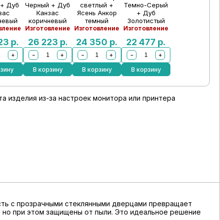
 + Дуб
Черный + Дуб
светлый +
Темно-Серый
зас
Канзас
Ясень Анкор
+ Дуб
невый
коричневый
темный
Золотистый
вление
Изготовление
Изготовление
Изготовление
223
р.
26 223
р.
24 350
р.
22 477
р.
+
−
+
−
+
−
+
рзину
В корзину
В корзину
В корзину
а изделия из-за настроек монитора или принтера
часть с прозрачными стеклянными дверцами превращает
у, но при этом защищены от пыли. Это идеальное решение