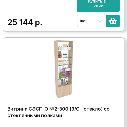
Купить в 1
клик
25 144
р.
Цвет
Витрина СЭСП-О №2-300 (З/C - стекло) со
стеклянными полками