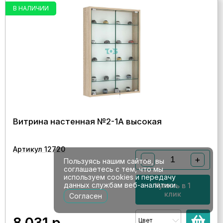
В НАЛИЧИИ
Витрина настенная №2-1А высокая
Артикул 12720
−
+
Пользуясь нашим сайтов, вы
соглашаетесь с тем, что мы
используем cookies и передачу
данных службам веб-аналитики.
Купить в 1
клик
Согласен
8 031
р.
Цвет