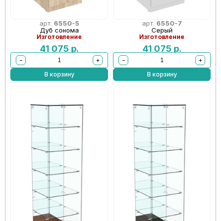
арт.
6550-5
арт.
6550-7
Дуб сонома
Серый
Изготовление
Изготовление
41 075
р.
41 075
р.
−
+
−
+
В корзину
В корзину