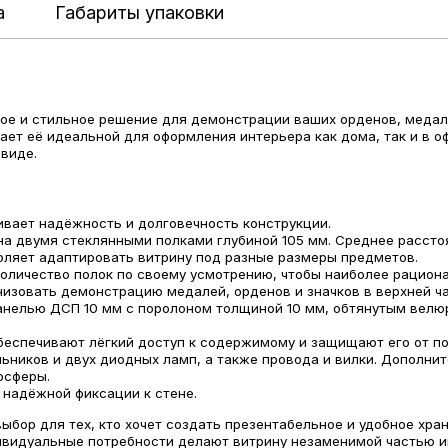
а
Габариты упаковки
ое и стильное решение для демонстрации ваших орденов, медале
ет её идеальной для оформления интерьера как дома, так и в оф
виде.
ивает надёжность и долговечность конструкции.
на двумя стеклянными полками глубиной 105 мм. Среднее рассто
воляет адаптировать витрину под разные размеры предметов.
количество полок по своему усмотрению, чтобы наиболее рацион
низовать демонстрацию медалей, орденов и значков в верхней ч
панелью ДСП 10 мм с поролоном толщиной 10 мм, обтянутым велю
беспечивают лёгкий доступ к содержимому и защищают его от п
ильников и двух диодных ламп, а также провода и вилки. Дополн
осферы.
 надёжной фиксации к стене.
выбор для тех, кто хочет создать презентабельное и удобное хра
ивидуальные потребности делают витрину незаменимой частью 