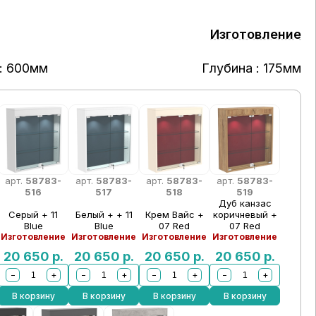
Изготовление
: 600мм
Глубина : 175мм
арт.
58783-
арт.
58783-
арт.
58783-
арт.
58783-
516
517
518
519
Дуб канзас
Серый + 11
Белый + + 11
Крем Вайс +
коричневый +
Blue
Blue
07 Red
07 Red
Изготовление
Изготовление
Изготовление
Изготовление
20 650
р.
20 650
р.
20 650
р.
20 650
р.
−
+
−
+
−
+
−
+
В корзину
В корзину
В корзину
В корзину