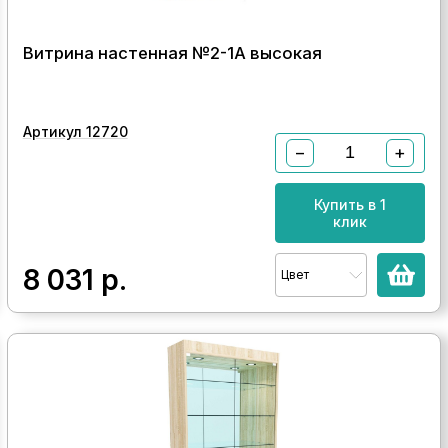
Витрина настенная №2-1А высокая
Артикул 12720
−
+
Купить в 1
клик
8 031
р.
Цвет