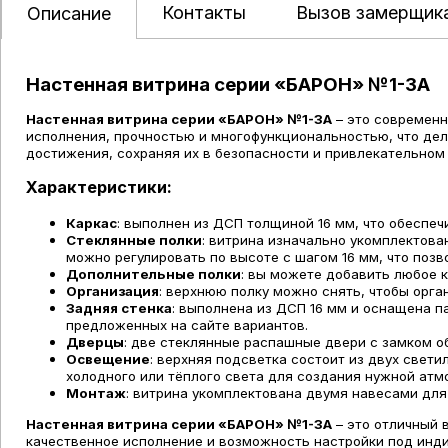
Контакты
Вызов замерщик
Описание
Настенная витрина серии «БАРОН» №1-3А
Настенная витрина серии «БАРОН» №1-3А
– это современн
исполнения, прочностью и многофункциональностью, что дела
достижения, сохраняя их в безопасности и привлекательном 
Характеристики:
Каркас
: выполнен из ДСП толщиной 16 мм, что обеспеч
Стеклянные полки
: витрина изначально укомплектова
можно регулировать по высоте с шагом 16 мм, что поз
Дополнительные полки
: вы можете добавить любое 
Организация
: верхнюю полку можно снять, чтобы орга
Задняя стенка
: выполнена из ДСП 16 мм и оснащена 
предложенных на сайте вариантов.
Дверцы
: две стеклянные распашные двери с замком о
Освещение
: верхняя подсветка состоит из двух свет
холодного или тёплого света для создания нужной атм
Монтаж
: витрина укомплектована двумя навесами для
Настенная витрина серии «БАРОН» №1-3А
– это отличный 
качественное исполнение и возможность настройки под инд