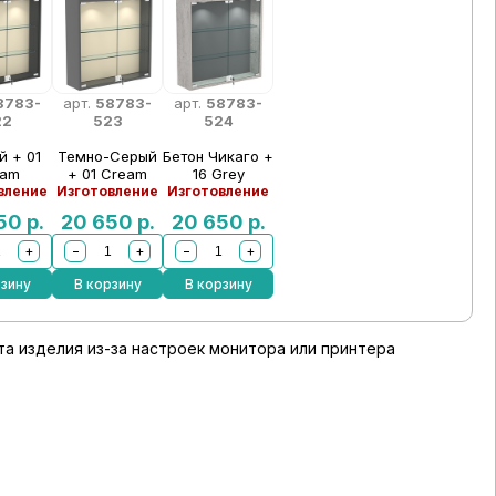
8783-
арт.
58783-
арт.
58783-
22
523
524
й + 01
Темно-Серый
Бетон Чикаго +
eam
+ 01 Cream
16 Grey
вление
Изготовление
Изготовление
650
р.
20 650
р.
20 650
р.
+
−
+
−
+
рзину
В корзину
В корзину
а изделия из-за настроек монитора или принтера