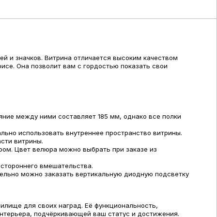
й и значков. Витрина отличается высоким качеством
исе. Она позволит вам с гордостью показать свои
яние между ними составляет 185 мм, однако все полки
ально использовать внутреннее пространство витрины.
асти витрины.
ром. Цвет велюра можно выбрать при заказе из
остороннего вмешательства.
ительно можно заказать вертикальную диодную подсветку
нилище для своих наград. Её функциональность,
.
интерьера, подчёркивающей ваш статус и достижения