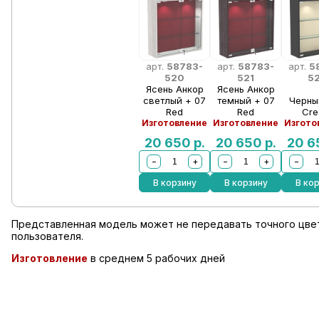
арт.
58783-
арт.
58783-
арт.
5
520
521
5
Ясень Анкор
Ясень Анкор
светлый + 07
темный + 07
Черны
Red
Red
Cr
Изготовление
Изготовление
Изгото
20 650
р.
20 650
р.
20 
−
+
−
+
−
В корзину
В корзину
В ко
Представленная модель может не передавать точного цвет
пользователя.
Изготовление
в среднем 5 рабочих дней