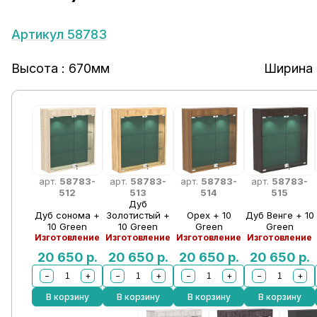
Артикул 58783
Высота : 670мм
Ширина 
арт.
58783-
арт.
58783-
арт.
58783-
арт.
58783-
512
513
514
515
Дуб
Дуб сонома +
Золотистый +
Орех + 10
Дуб Венге + 10
10 Green
10 Green
Green
Green
Изготовление
Изготовление
Изготовление
Изготовление
20 650
р.
20 650
р.
20 650
р.
20 650
р.
−
+
−
+
−
+
−
+
В корзину
В корзину
В корзину
В корзину