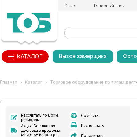
О нас
Товарный знак
Вызов замерщика
Фото
КАТАЛОГ
Главная
Каталог
Торговое оборудование по типам деят
Рассчитать по моим
Сравнить
размерам
Распечатать
Акция! Бесплатная
доставка в пределах
МКАД от 150000 р.!
Поделиться