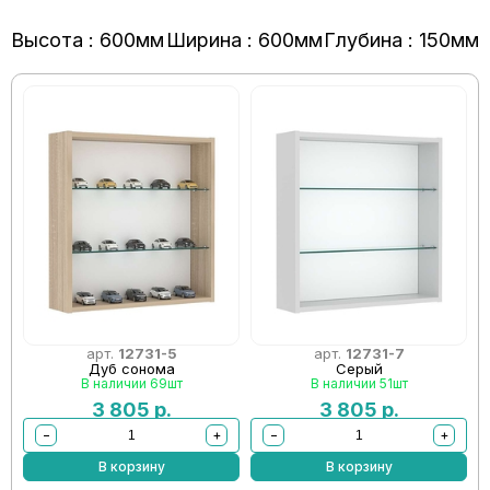
Высота : 600мм
Ширина : 600мм
Глубина : 150мм
арт.
12731-5
арт.
12731-7
Дуб сонома
Серый
В наличии 69шт
В наличии 51шт
3 805
р.
3 805
р.
−
+
−
+
В корзину
В корзину