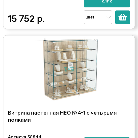
клик
15 752
р.
Цвет
Витрина настенная НЕО №4-1 с четырьмя
полками
Артикул 58844