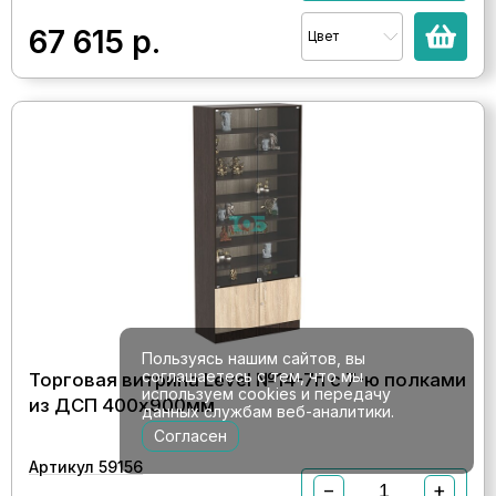
67 615
р.
Цвет
Пользуясь нашим сайтов, вы
соглашаетесь с тем, что мы
Торговая витрина Level №14-7п с 7-ю полками
используем cookies и передачу
из ДСП 400х900мм
данных службам веб-аналитики.
Согласен
Артикул 59156
−
+