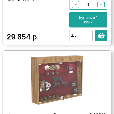
−
+
Купить в 1
клик
29 854
р.
Цвет