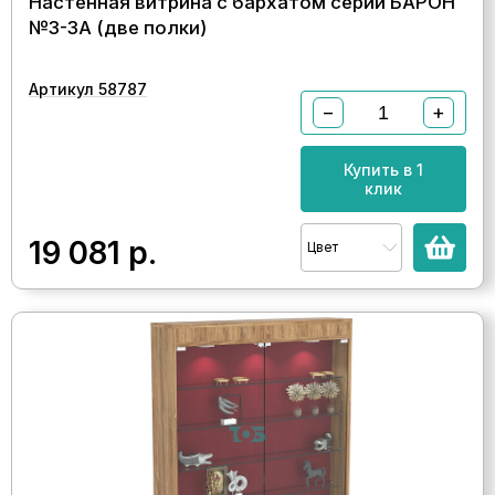
Настенная витрина с бархатом серии БАРОН
№3-3А (две полки)
Артикул 58787
−
+
Купить в 1
клик
19 081
р.
Цвет