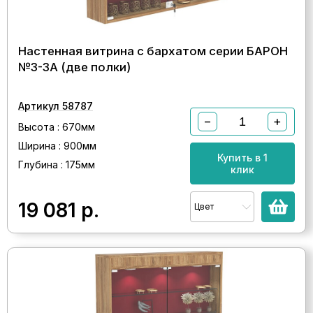
Настенная витрина с бархатом серии БАРОН
№3-3А (две полки)
Артикул 58787
−
+
Высота : 670мм
Ширина : 900мм
Купить в 1
Глубина : 175мм
клик
19 081
р.
Цвет