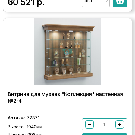
60 521
р.
Цвет
Витрина для музеев "Коллекция" настенная
№2-4
Артикул 77371
−
+
Высота : 1040мм
Ширина : 996мм