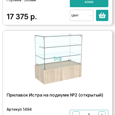
клик
17 375
р.
Цвет
Прилавок Истра на подиуме №2 (открытый)
Артикул 1494
−
+