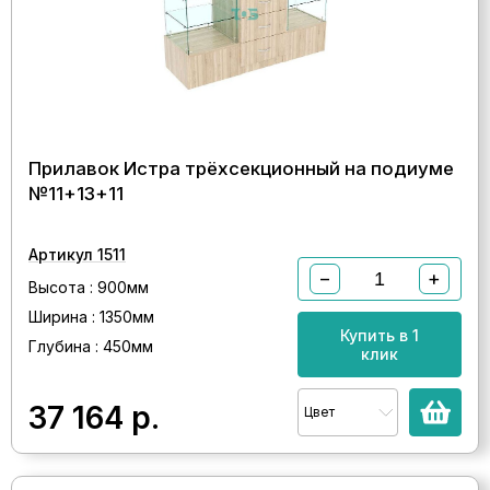
Прилавок Истра трёхсекционный на подиуме
№11+13+11
Артикул 1511
−
+
Высота : 900мм
Ширина : 1350мм
Купить в 1
Глубина : 450мм
клик
37 164
р.
Цвет