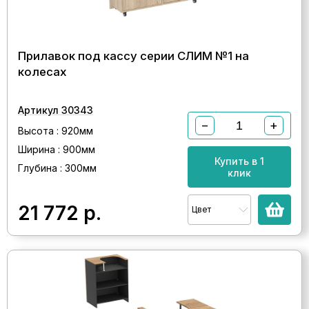
Прилавок под кассу серии СЛИМ №1 на
колесах
Артикул 30343
−
+
Высота : 920мм
Ширина : 900мм
Купить в 1
Глубина : 300мм
клик
21 772
р.
Цвет