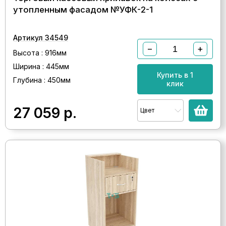
утопленным фасадом №УФК-2-1
Артикул 34549
−
+
Высота : 916мм
Ширина : 445мм
Купить в 1
Глубина : 450мм
клик
27 059
р.
Цвет