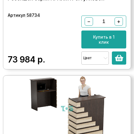
Артикул 58734
−
+
Купить в 1
клик
73 984
р.
Цвет