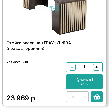
Стойка ресепшен ГРАУНД №3А
(правосторонняя)
Артикул 59015
−
+
Купить в 1
клик
23 969
р.
Цвет