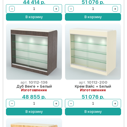
44 414
р.
51 076
р.
−
+
−
+
В корзину
В корзину
арт.
10112-136
арт.
10112-200
Дуб Венге + Белый
Крем Вайс + Белый
Изготовление
Изготовление
48 855
р.
51 076
р.
−
+
−
+
В корзину
В корзину