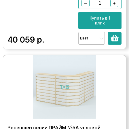
−
+
Купить в 1
клик
40 059
р.
Цвет
Ресепшен серии ПРАЙМ №5А угловой