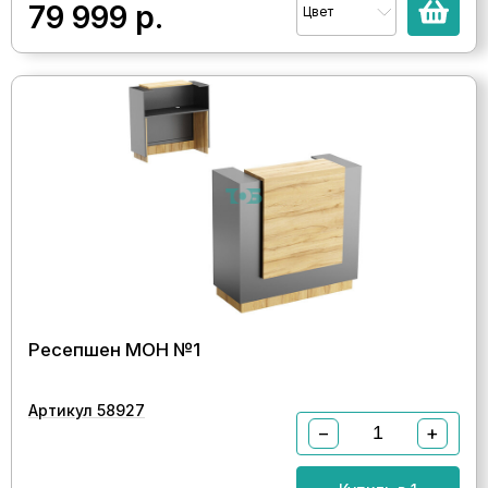
79 999
р.
Цвет
Ресепшен МОН №1
Артикул 58927
−
+